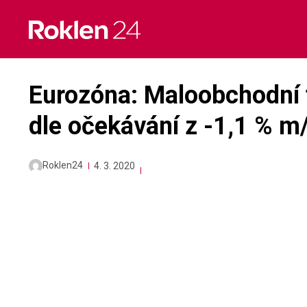
Skip
to
content
Eurozóna: Maloobchodní t
dle očekávání z -1,1 % m
Roklen24
4. 3. 2020