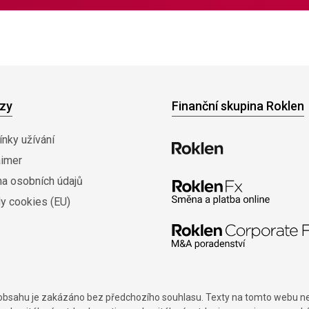
zy
Finanční skupina Roklen
nky užívání
aimer
na osobních údajů
y cookies (EU)
í obsahu je zakázáno bez předchozího souhlasu. Texty na tomto webu nes