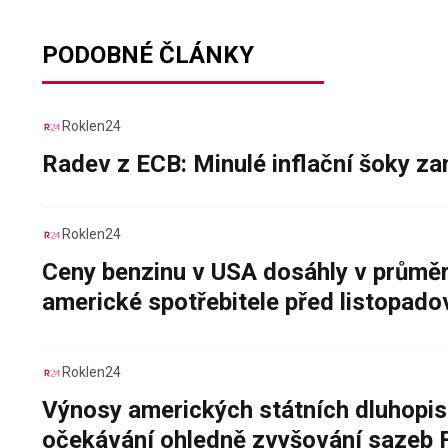
PODOBNÉ ČLÁNKY
Roklen24
Radev z ECB: Minulé inflační šoky za
Roklen24
Ceny benzinu v USA dosáhly v průměru
americké spotřebitele před listopad
Roklen24
Výnosy amerických státních dluhopis
očekávání ohledně zvyšování sazeb 