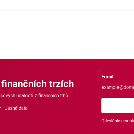
Email:
 finančních trzích
čových událostí z finančních trhů.
Jasná data
Odesláním souhla