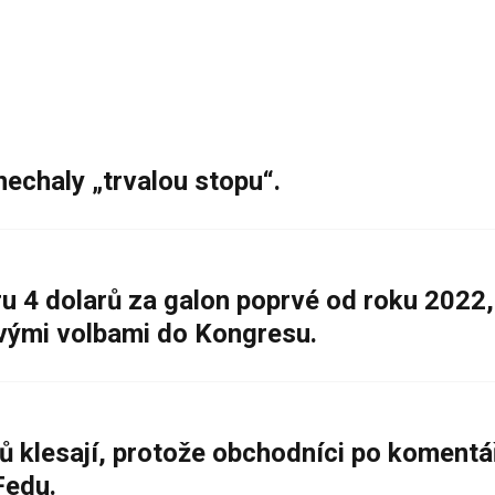
nechaly „trvalou stopu“.
 4 dolarů za galon poprvé od roku 2022,
ovými volbami do Kongresu.
ů klesají, protože obchodníci po komentá
Fedu.