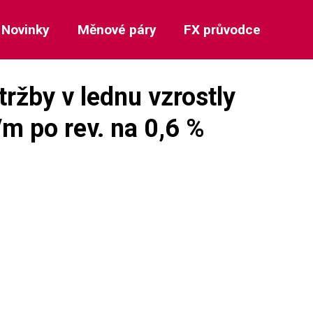
Novinky
Měnové páry
FX průvodce
ržby v lednu vzrostly
/m po rev. na 0,6 %