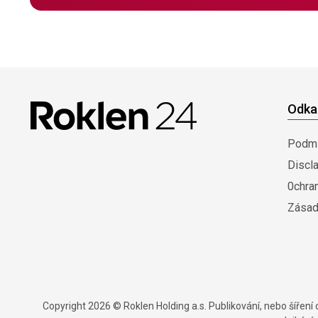
Odka
Podmí
Discl
0chra
Zásad
Copyright 2026 © Roklen Holding a.s. Publikování, nebo šířen