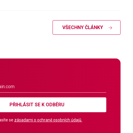
VŠECHNY ČLÁNKY
PŘIHLÁSIT SE K ODBĚRU
síte se
zásadami o ochraně osobních údajů.