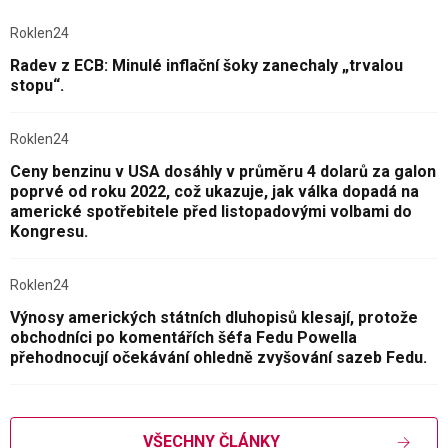
Roklen24
Radev z ECB: Minulé inflační šoky zanechaly „trvalou
stopu“.
Roklen24
Ceny benzinu v USA dosáhly v průměru 4 dolarů za galon
poprvé od roku 2022, což ukazuje, jak válka dopadá na
americké spotřebitele před listopadovými volbami do
Kongresu.
Roklen24
Výnosy amerických státních dluhopisů klesají, protože
obchodníci po komentářích šéfa Fedu Powella
přehodnocují očekávání ohledně zvyšování sazeb Fedu.
VŠECHNY ČLÁNKY