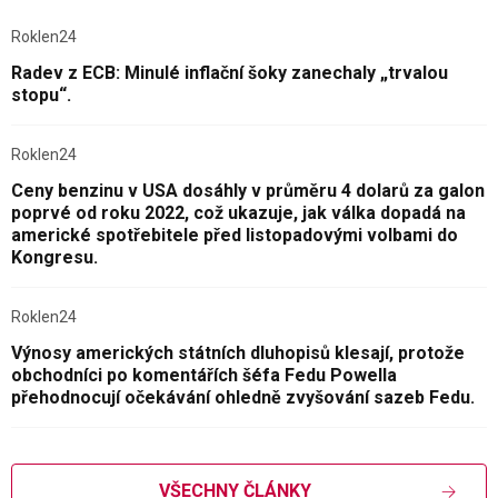
Roklen24
Radev z ECB: Minulé inflační šoky zanechaly „trvalou
stopu“.
Roklen24
Ceny benzinu v USA dosáhly v průměru 4 dolarů za galon
poprvé od roku 2022, což ukazuje, jak válka dopadá na
americké spotřebitele před listopadovými volbami do
Kongresu.
Roklen24
Výnosy amerických státních dluhopisů klesají, protože
obchodníci po komentářích šéfa Fedu Powella
přehodnocují očekávání ohledně zvyšování sazeb Fedu.
VŠECHNY ČLÁNKY