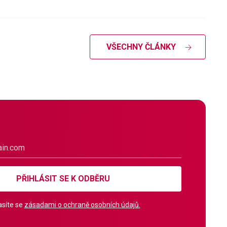
VŠECHNY ČLÁNKY
PŘIHLÁSIT SE K ODBĚRU
síte se
zásadami o ochraně osobních údajů.