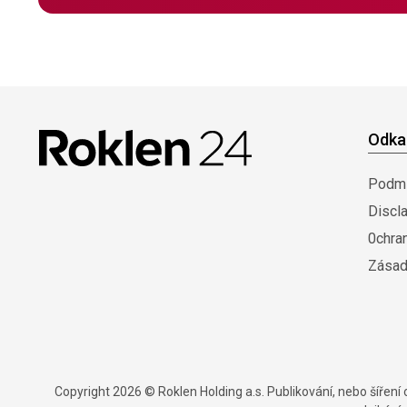
Odka
Podmí
Discl
0chra
Zásad
Copyright 2026 © Roklen Holding a.s. Publikování, nebo šířen