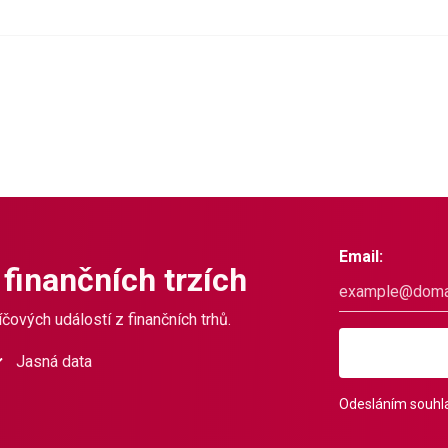
Email:
 finančních trzích
čových událostí z finančních trhů.
Jasná data
Odesláním souhla