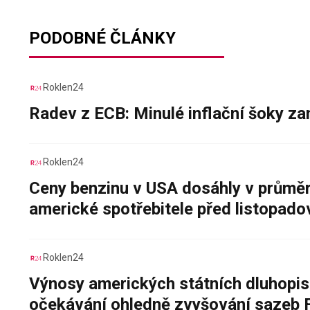
PODOBNÉ ČLÁNKY
Roklen24
Radev z ECB: Minulé inflační šoky za
Roklen24
Ceny benzinu v USA dosáhly v průměru
americké spotřebitele před listopad
Roklen24
Výnosy amerických státních dluhopis
očekávání ohledně zvyšování sazeb 