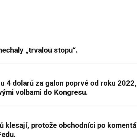
nechaly „trvalou stopu“.
 4 dolarů za galon poprvé od roku 2022,
ovými volbami do Kongresu.
ů klesají, protože obchodníci po komentá
Fedu.