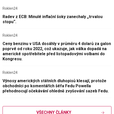
Roklen24
Radev z ECB: Minulé inflační šoky zanechaly „trvalou
stopu“.
Roklen24
Ceny benzinu v USA dosáhly v průměru 4 dolarů za galon
poprvé od roku 2022, což ukazuje, jak válka dopadá na
americké spotřebitele před listopadovými volbami do
Kongresu.
Roklen24
Výnosy amerických státních dluhopisů klesají, protože
obchodníci po komentářích šéfa Fedu Powella
přehodnocují očekávání ohledně zvyšování sazeb Fedu.
VŠECHNY ČLÁNKY