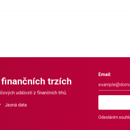
Email:
 finančních trzích
čových událostí z finančních trhů.
Jasná data
Odesláním souhla