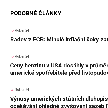
PODOBNÉ ČLÁNKY
Roklen24
Radev z ECB: Minulé inflační šoky za
Roklen24
Ceny benzinu v USA dosáhly v průměru
americké spotřebitele před listopad
Roklen24
Výnosy amerických státních dluhopis
očekávání ohledně zvyšování sazeb 