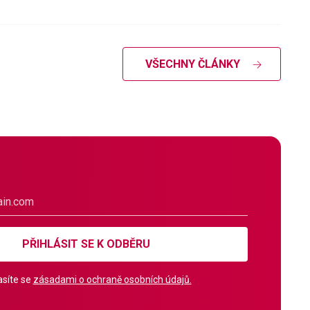
VŠECHNY ČLÁNKY
PŘIHLÁSIT SE K ODBĚRU
síte se
zásadami o ochraně osobních údajů.