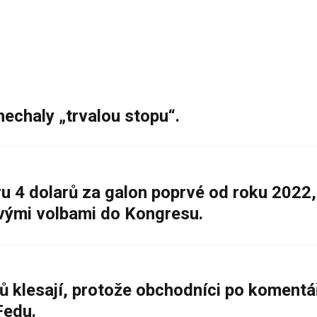
nechaly „trvalou stopu“.
 4 dolarů za galon poprvé od roku 2022,
ovými volbami do Kongresu.
ů klesají, protože obchodníci po komentá
Fedu.