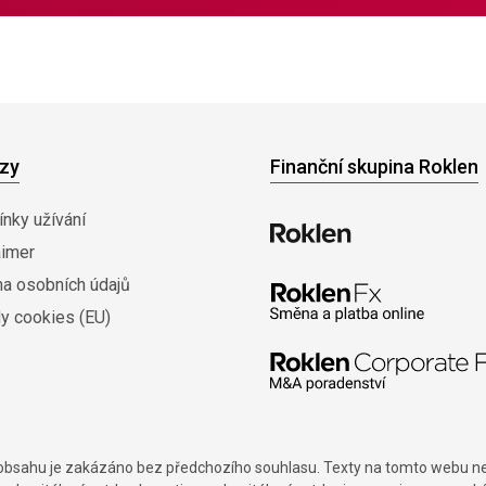
zy
Finanční skupina Roklen
nky užívání
aimer
na osobních údajů
y cookies (EU)
í obsahu je zakázáno bez předchozího souhlasu. Texty na tomto webu nes