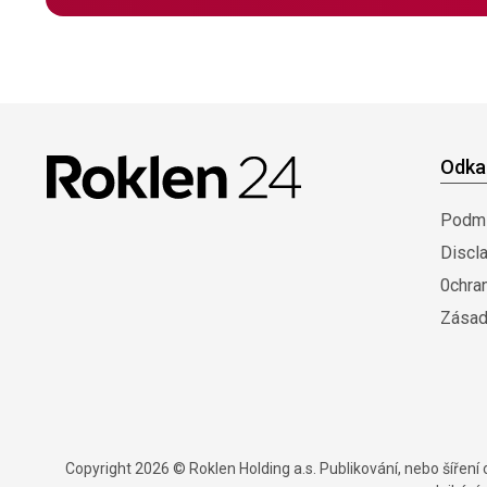
Odka
Podmí
Discl
0chra
Zásad
Copyright 2026 © Roklen Holding a.s. Publikování, nebo šířen