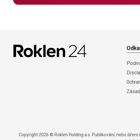
Odka
Podmí
Discl
0chra
Zásad
Copyright 2026 © Roklen Holding a.s. Publikování, nebo šířen