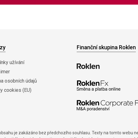
zy
Finanční skupina Roklen
nky užívání
aimer
na osobních údajů
y cookies (EU)
í obsahu je zakázáno bez předchozího souhlasu. Texty na tomto webu nes