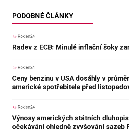
PODOBNÉ ČLÁNKY
Roklen24
Radev z ECB: Minulé inflační šoky za
Roklen24
Ceny benzinu v USA dosáhly v průměru
americké spotřebitele před listopad
Roklen24
Výnosy amerických státních dluhopis
očekávání ohledně zvyšování sazeb 