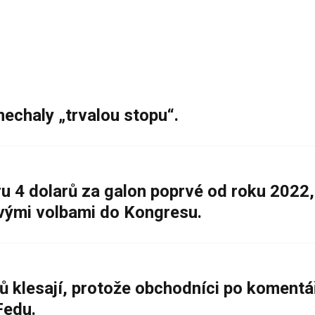
nechaly „trvalou stopu“.
 4 dolarů za galon poprvé od roku 2022,
ovými volbami do Kongresu.
ů klesají, protože obchodníci po komentá
Fedu.