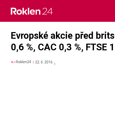
Skip
to
content
Evropské akcie před bri
0,6 %, CAC 0,3 %, FTSE 1
Roklen24
22. 6. 2016