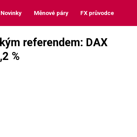
Novinky
Měnové páry
FX průvodce
tským referendem: DAX
,2 %