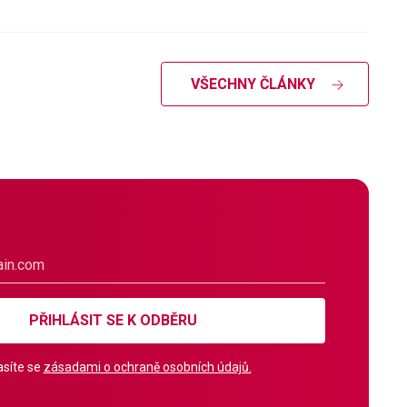
VŠECHNY ČLÁNKY
PŘIHLÁSIT SE K ODBĚRU
síte se
zásadami o ochraně osobních údajů.