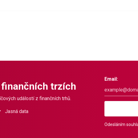
Email:
 finančních trzích
čových událostí z finančních trhů.
Jasná data
Odesláním souhla