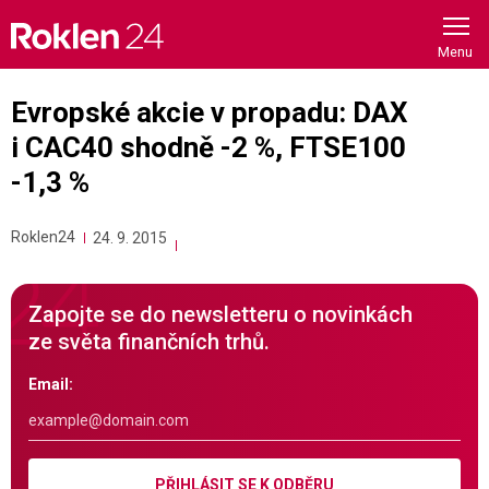
Skip
to
content
Evropské akcie v propadu: DAX
i CAC40 shodně -2 %, FTSE100
-1,3 %
Roklen24
24. 9. 2015
Zapojte se do newsletteru o novinkách
ze světa finančních trhů.
Email:
PŘIHLÁSIT SE K ODBĚRU