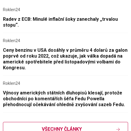
Roklen24
Radev z ECB: Minulé inflační šoky zanechaly „trvalou
stopu“.
Roklen24
Ceny benzinu v USA dosáhly v průměru 4 dolarů za galon
poprvé od roku 2022, což ukazuje, jak válka dopadá na
americké spotřebitele před listopadovými volbami do
Kongresu.
Roklen24
Výnosy amerických státních dluhopisů klesají, protože
obchodníci po komentářích šéfa Fedu Powella
přehodnocují očekávání ohledně zvyšování sazeb Fedu.
VŠECHNY ČLÁNKY