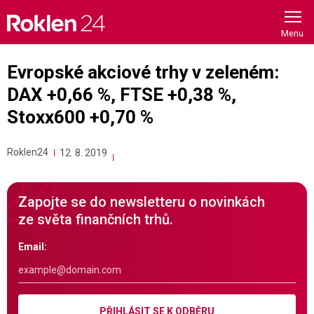
Skip
to
content
Evropské akciové trhy v zeleném:
DAX +0,66 %, FTSE +0,38 %,
Stoxx600 +0,70 %
Roklen24
12. 8. 2019
Zapojte se do newsletteru o novinkách
ze světa finančních trhů.
Email:
PŘIHLÁSIT SE K ODBĚRU