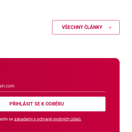
VŠECHNY ČLÁNKY
PŘIHLÁSIT SE K ODBĚRU
síte se
zásadami o ochraně osobních údajů.