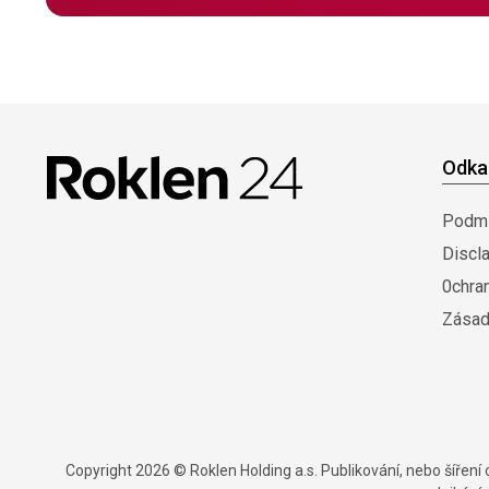
Odka
Podmí
Discl
0chra
Zásad
Copyright 2026 © Roklen Holding a.s. Publikování, nebo šířen