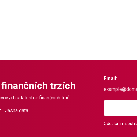
Email:
 finančních trzích
čových událostí z finančních trhů.
Jasná data
Odesláním souhla