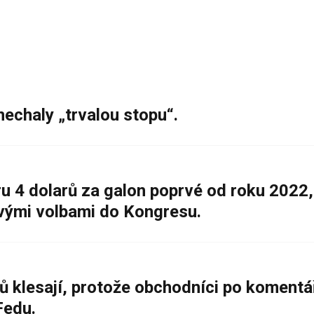
nechaly „trvalou stopu“.
 4 dolarů za galon poprvé od roku 2022,
ovými volbami do Kongresu.
ů klesají, protože obchodníci po komentá
Fedu.