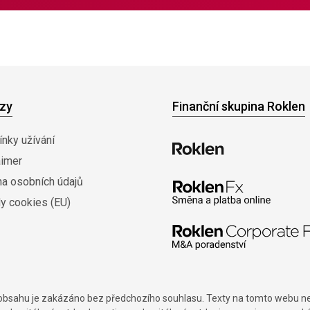
zy
Finanční skupina Roklen
nky užívání
aimer
na osobních údajů
y cookies (EU)
í obsahu je zakázáno bez předchozího souhlasu. Texty na tomto webu nes