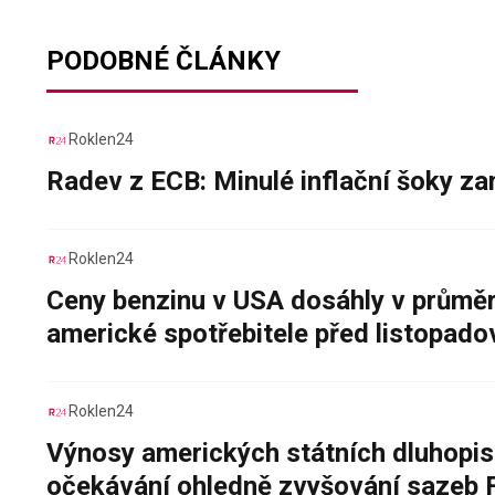
PODOBNÉ ČLÁNKY
Roklen24
Radev z ECB: Minulé inflační šoky za
Roklen24
Ceny benzinu v USA dosáhly v průměru
americké spotřebitele před listopad
Roklen24
Výnosy amerických státních dluhopis
očekávání ohledně zvyšování sazeb 