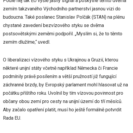
Podle něj tak EU vyšle jasný signál a poskytne těmto dvěma
zemím takzvaného Východního partnerství jasnou vizi do
budoucna. Také poslanec Stanislav Polčák (STAN) na plénu
chystané zavedení bezvízového styku se dvěma
postsovětskými zeměmi podpořil. „Myslím si, že to těmto
zemím dlužíme,“ uvedl.
O liberalizaci vízového styku s Ukrajinou a Gruzií, kterou
některé unijní státy včetně například Německa či Francie
podmínily právě posílením a větší pružností již fungující
záchranné brzdy, by Evropský parlament mohl hlasovat už na
počátku příštího roku. Uvolnil by tím vízovou povinnost pro
občany obou zemí pro cesty na unijní území do tří měsíců.
Aby začalo opatření platit, musí ho ještě formálně potvrdit
Rada EU.