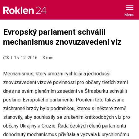
Skip
to
content
Evropský parlament schválil
mechanismus znovuzavedení víz
čtk
15. 12. 2016
3 min
Mechanismus, který umožní rychlejší a jednodušší
znovuzavedení vízové povinnosti pro občany třetích zemí
dnes na svém plenárním zasedání ve Štrasburku schválili
poslanci Evropského parlamentu. Posílení této takzvané
záchranné brzdy bylo podmínkou, kterou si některé země
stanovily, aby souhlasily se zrušením krátkodobých víz pro
občany Ukrajiny a Gruzie. Řada českých členů parlamentu
dohodnutý mechanismus přivítala a vyzvala k urychlenému