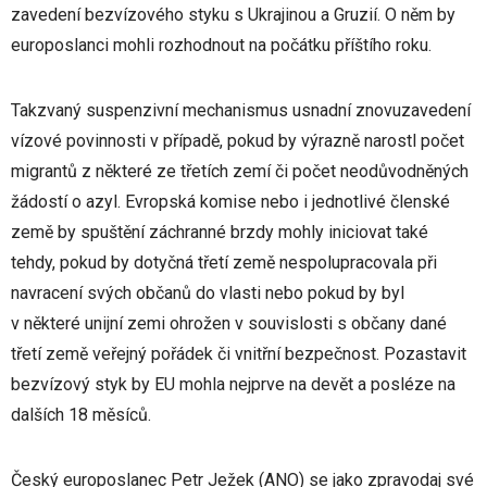
zavedení bezvízového styku s Ukrajinou a Gruzií. O něm by
europoslanci mohli rozhodnout na počátku příštího roku.
Takzvaný suspenzivní mechanismus usnadní znovuzavedení
vízové povinnosti v případě, pokud by výrazně narostl počet
migrantů z některé ze třetích zemí či počet neodůvodněných
žádostí o azyl. Evropská komise nebo i jednotlivé členské
země by spuštění záchranné brzdy mohly iniciovat také
tehdy, pokud by dotyčná třetí země nespolupracovala při
navracení svých občanů do vlasti nebo pokud by byl
v některé unijní zemi ohrožen v souvislosti s občany dané
třetí země veřejný pořádek či vnitřní bezpečnost. Pozastavit
bezvízový styk by EU mohla nejprve na devět a posléze na
dalších 18 měsíců.
Český europoslanec Petr Ježek (ANO) se jako zpravodaj své