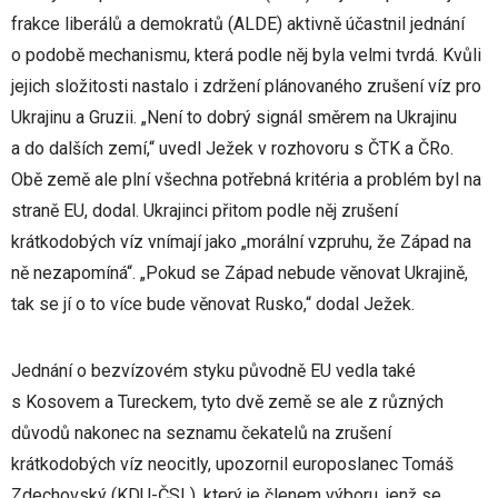
frakce liberálů a demokratů (ALDE) aktivně účastnil jednání
o podobě mechanismu, která podle něj byla velmi tvrdá. Kvůli
jejich složitosti nastalo i zdržení plánovaného zrušení víz pro
Ukrajinu a Gruzii. „Není to dobrý signál směrem na Ukrajinu
a do dalších zemí,“ uvedl Ježek v rozhovoru s ČTK a ČRo.
Obě země ale plní všechna potřebná kritéria a problém byl na
straně EU, dodal. Ukrajinci přitom podle něj zrušení
krátkodobých víz vnímají jako „morální vzpruhu, že Západ na
ně nezapomíná“. „Pokud se Západ nebude věnovat Ukrajině,
tak se jí o to více bude věnovat Rusko,“ dodal Ježek.
Jednání o bezvízovém styku původně EU vedla také
s Kosovem a Tureckem, tyto dvě země se ale z různých
důvodů nakonec na seznamu čekatelů na zrušení
krátkodobých víz neocitly, upozornil europoslanec Tomáš
Zdechovský (KDU-ČSL), který je členem výboru, jenž se