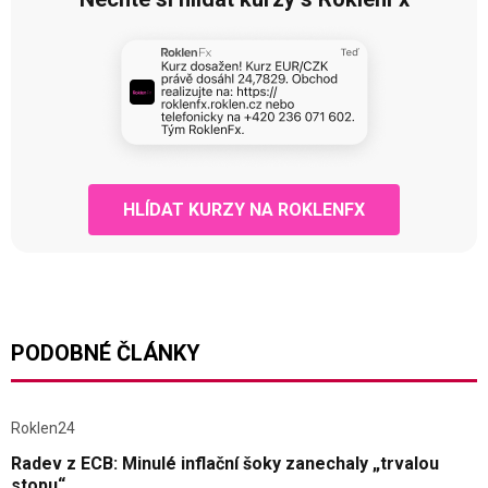
HLÍDAT KURZY NA ROKLENFX
PODOBNÉ ČLÁNKY
Roklen24
Radev z ECB: Minulé inflační šoky zanechaly „trvalou
stopu“.