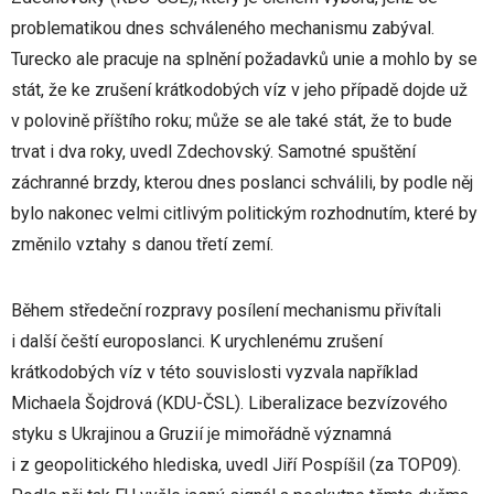
problematikou dnes schváleného mechanismu zabýval.
Turecko ale pracuje na splnění požadavků unie a mohlo by se
stát, že ke zrušení krátkodobých víz v jeho případě dojde už
v polovině příštího roku; může se ale také stát, že to bude
trvat i dva roky, uvedl Zdechovský. Samotné spuštění
záchranné brzdy, kterou dnes poslanci schválili, by podle něj
bylo nakonec velmi citlivým politickým rozhodnutím, které by
změnilo vztahy s danou třetí zemí.
Během středeční rozpravy posílení mechanismu přivítali
i další čeští europoslanci. K urychlenému zrušení
krátkodobých víz v této souvislosti vyzvala například
Michaela Šojdrová (KDU-ČSL). Liberalizace bezvízového
styku s Ukrajinou a Gruzií je mimořádně významná
i z geopolitického hlediska, uvedl Jiří Pospíšil (za TOP09).