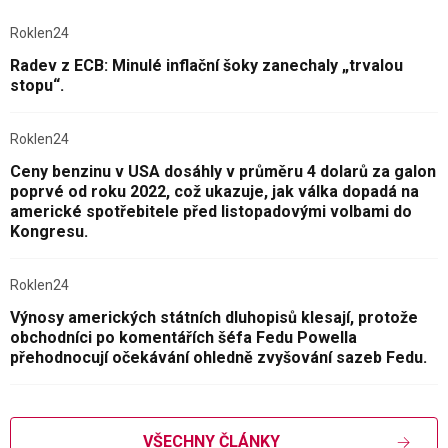
Roklen24
Radev z ECB: Minulé inflační šoky zanechaly „trvalou
stopu“.
Roklen24
Ceny benzinu v USA dosáhly v průměru 4 dolarů za galon
poprvé od roku 2022, což ukazuje, jak válka dopadá na
americké spotřebitele před listopadovými volbami do
Kongresu.
Roklen24
Výnosy amerických státních dluhopisů klesají, protože
obchodníci po komentářích šéfa Fedu Powella
přehodnocují očekávání ohledně zvyšování sazeb Fedu.
VŠECHNY ČLÁNKY