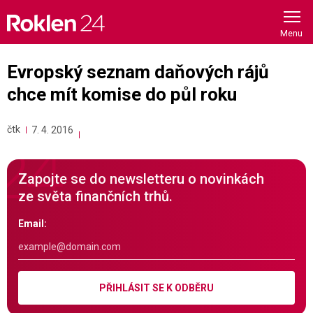
Skip
to
content
Evropský seznam daňových rájů
chce mít komise do půl roku
čtk
7. 4. 2016
Zapojte se do newsletteru o novinkách
ze světa finančních trhů.
Email:
PŘIHLÁSIT SE K ODBĚRU