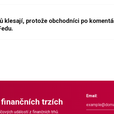
ů klesají, protože obchodníci po komentá
Fedu.
Email:
 finančních trzích
čových událostí z finančních trhů.