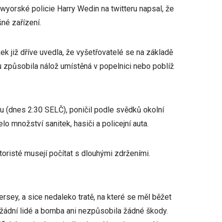
ewyorské policie Harry Wedin na twitteru napsal, že
né zařízení.
 již dříve uvedla, že vyšetřovatelé se na základě
 způsobila nálož umístěná v popelnici nebo poblíž
 (dnes 2:30 SELČ), poničil podle svědků okolní
elo množství sanitek, hasiči a policejní auta.
toristé musejí počítat s dlouhými zdrženími.
ey, a sice nedaleko tratě, na které se měl běžet
 žádní lidé a bomba ani nezpůsobila žádné škody.