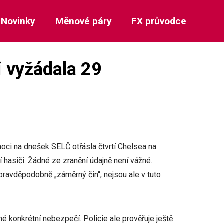
Novinky
Měnové páry
FX průvodce
i vyžádala 29
noci na dnešek SELČ otřásla čtvrtí Chelsea na
 hasiči. Žádné ze zranění údajně není vážné.
 pravděpodobně „záměrný čin“, nejsou ale v tuto
é konkrétní nebezpečí. Policie ale prověřuje ještě