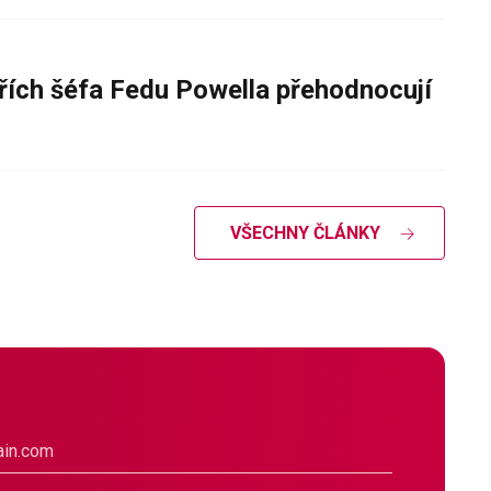
řích šéfa Fedu Powella přehodnocují
VŠECHNY ČLÁNKY