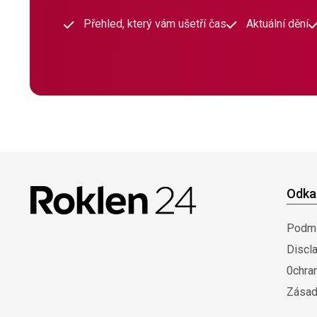
Přehled, který vám ušetří čas
Aktuální dění
Odka
Podmí
Discl
0chra
Zásad