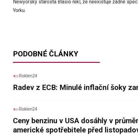
Newyorský starosta Blasio řekl, že neexistuje žádné spe
Yorku.
PODOBNÉ ČLÁNKY
Roklen24
Radev z ECB: Minulé inflační šoky za
Roklen24
Ceny benzinu v USA dosáhly v průměru
americké spotřebitele před listopad