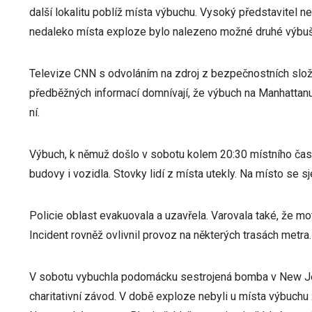
další lokalitu poblíž místa výbuchu. Vysoký představitel n
nedaleko místa exploze bylo nalezeno možné druhé výbuš
Televize CNN s odvoláním na zdroj z bezpečnostních složek
předběžných informací domnívají, že výbuch na Manhattanu
ní.
Výbuch, k němuž došlo v sobotu kolem 20:30 místního času
budovy i vozidla. Stovky lidí z místa utekly. Na místo se sj
Policie oblast evakuovala a uzavřela. Varovala také, že mo
Incident rovněž ovlivnil provoz na některých trasách metra.
V sobotu vybuchla podomácku sestrojená bomba v New Jers
charitativní závod. V době exploze nebyli u místa výbuchu