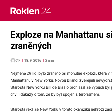
Skip
to
content
Exploze na Manhattanu s
zraněných
čtk
18. 9. 2016
2 min
Nejméně 29 lidí bylo zraněno při mohutné explozi, která v 
Manhattanu v New Yorku. Novou bilanci zveřejnili newyorští
Starosta New Yorku Bill de Blasio prohlásil, že výbuch byl
chvíli důkazy o tom, že by byl spojen s terorismem.
Starosta řekl, že New Yorku v tomto okamžiku nehrozí žádn