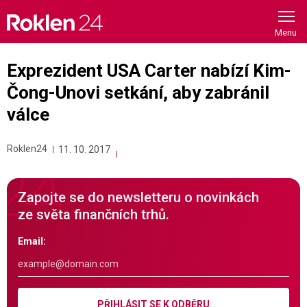
Skip
to
content
Exprezident USA Carter nabízí Kim-
Čong-Unovi setkání, aby zabránil
válce
Roklen24
11. 10. 2017
Zapojte se do newsletteru o novinkách
ze světa finančních trhů.
Email:
PŘIHLÁSIT SE K ODBĚRU