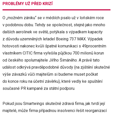
PROBLÉMY UŽ PŘED KRIZÍ
O „možném zániku“ se v médiích psalo už v loňském roce
v podobnou dobu. Tehdy se společnost, stejně jako mnoho
dalších aerolinek ve světě, potýkala s výpadkem kapacity
z důvodu uzemněných letadel Boeing 737 MAX. Výpadek
hotovosti nakonec kvůli špatné komunikaci s 49procentním
vlastníkem CITIC firma vyřešila půjčkou 700 milionů korun
od českého spolumajitele Jiřího Šimáněho. A právě tato
událost odkrývá pravděpodobné důvody (na zjištění skutečné
výše závazků vůči majitelům si budeme muset počkat
do konce roku na účetní závěrku), které vedly ke spuštění
současné PR kampaně za státní podporu.
Pokud jsou Smartwings skutečně zdravá firma, jak tvrdí její
majitelé, může firma případnou insolvenci řešit reorganizací