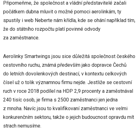
Připomeňme, že společnost a vládní představitelé začali
počátkem dubna mluvit o možné pomoci aerolinkám, ty
spustily i web Neberte nám křídla, kde se ohání například tím,
že do státního rozpočtu platí povinné odvody
za zaměstnance.
Aerolinky Smartwings jsou sice důležitá společnost českého
cestovního ruchu, známá především jako dopravce Čechů
do letních dovolenkových destinací, v kontextu celkových
čísel už o tolik významnou firmu nejde. Jestliže se cestovní
ruch v roce 2018 podílel na HDP 2,9 procenty a zaměstnával
240 tisíc osob, je firma s 2500 zaměstnanci jen jedna
z mnoha. Navíc jsou to kvalifikovaní zaměstnanci ve velmi
konkurenčním sektoru, takže o jejich budoucnost opravdu mít
strach nemusíme.