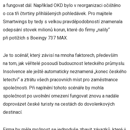
a fungovat dál. Například OKD bylo v reorganizaci očištěno
o cca tři čtvrtiny přihlášených pohledávek. Pro majitele
Smartwings by tedy s velkou pravděpodobností znamenala
odepsání stovek milionů korun, které do firmy „nalily“
při potížích s Boeingy 737 MAX.
Je to scénář, který závisí na mnoha faktorech, především
na tom, jak věřitelé posoudí budoucnost leteckého průmyslu.
Insolvence ale ještě automaticky neznamená „konec českého
letectví“ a ztrátu všech pracovních míst pro zaměstnance
společnosti. Při naplnění tohoto scénáře by mohla
společnost po uvolnění omezení fungovat znovu a nadále
doprovázet české turisty na cestách do dovolenkových
destinací.
Firma by měla možnost se jednoduše zbavit závazků, které ji