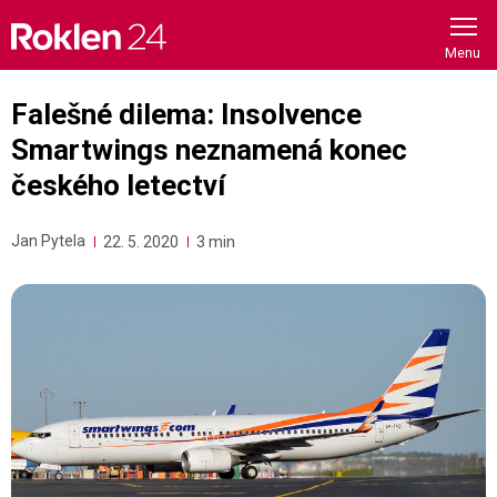
Skip
to
content
Falešné dilema: Insolvence
Smartwings neznamená konec
českého letectví
Jan Pytela
22. 5. 2020
3 min