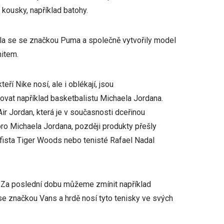
é kousky, například batohy.
jila se se značkou Puma a společně vytvořily model
hitem.
ří Nike nosí, ale i oblékají, jsou
vat například basketbalistu Michaela Jordana.
r Jordan, která je v současnosti dceřinou
ro Michaela Jordana, později produkty přešly
lfista Tiger Woods nebo tenisté Rafael Nadal
u. Za poslední dobu můžeme zmínit například
e značkou Vans a hrdě nosí tyto tenisky ve svých