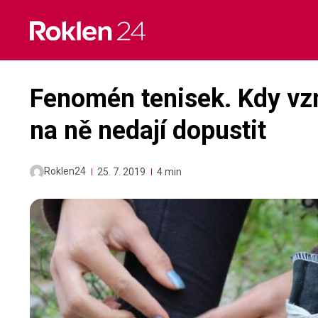
Skip
to
content
Fenomén tenisek. Kdy vzni
na ně nedají dopustit
Roklen24
25. 7. 2019
4 min