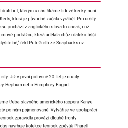
 druh bot, kterým u nás říkáme lidově kecky, není
 Keds, která je původně začala vyrábět. Pro určitý
zase pochází z anglického slova to sneak, což
gumové podrážce, která udělala chůzi daleko tišší
lyšitelně,“ řekl Petr Gürth ze Snapbacks.cz.
ity. Již v první polovině 20. let je nosily
drey Hepburn nebo Humphrey Bogart.
žeme třeba slavného amerického rappera Kanye
oty po něm pojmenované. Vytváří je ve spolupráci
nisek zpravidla provází dlouhé fronty
das navrhuje kolekce tenisek zpěvák Pharell