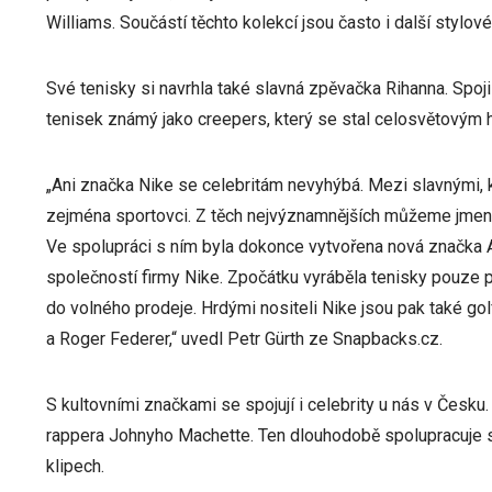
Williams. Součástí těchto kolekcí jsou často i další stylov
Své tenisky si navrhla také slavná zpěvačka Rihanna. Spo
tenisek známý jako creepers, který se stal celosvětovým 
„Ani značka Nike se celebritám nevyhýbá. Mezi slavnými, kte
zejména sportovci. Z těch nejvýznamnějších můžeme jmeno
Ve spolupráci s ním byla dokonce vytvořena nová značka Ai
společností firmy Nike. Zpočátku vyráběla tenisky pouze p
do volného prodeje. Hrdými nositeli Nike jsou pak také go
a Roger Federer,“ uvedl Petr Gürth ze Snapbacks.cz.
S kultovními značkami se spojují i celebrity u nás v Česk
rappera Johnyho Machette. Ten dlouhodobě spolupracuje s
klipech.