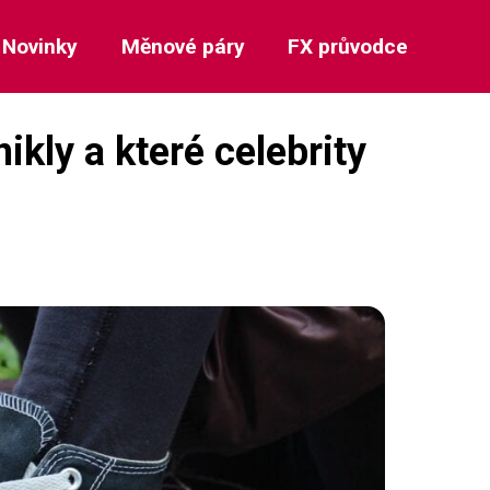
Novinky
Měnové páry
FX průvodce
kly a které celebrity