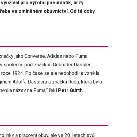
 využíval pro výrobu pneumatik, brzy
, třeba ve zmíněném obuvnictví. Od té doby
í značky jako Converse, Adidas nebo Puma.
aly společně pod značkou Gebrüder Dassler
v roce 1924. Po čase se ale nedohodli a vznikla
mení Adolfa Dasslera a značka Ruda, která byla
ěnila název na Puma,“ řekl
Petr Gürth
linky a pracovní obuv, ale ve 20. letech svůj