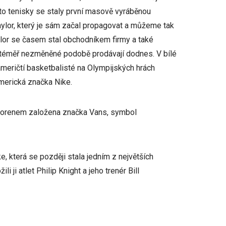
Tyto tenisky se staly první masově vyráběnou
Taylor, který je sám začal propagovat a můžeme tak
ylor se časem stal obchodníkem firmy a také
 v téměř nezměněné podobě prodávají dodnes. V bílé
američtí basketbalisté na Olympijských hrách
merická značka Nike.
n Dorenem založena značka Vans, symbol
e, která se později stala jedním z největších
 ji atlet Philip Knight a jeho trenér Bill