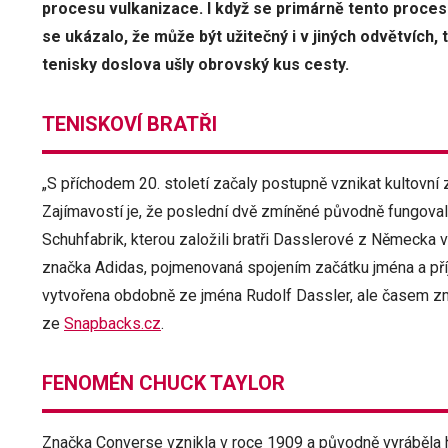
procesu vulkanizace. I když se primárně tento proces
se ukázalo, že může být užitečný i v jiných odvětvích
tenisky doslova ušly obrovský kus cesty.
TENISKOVÍ BRATŘI
„S příchodem 20. století začaly postupně vznikat kultovn
Zajímavostí je, že poslední dvě zmíněné původně fungov
Schuhfabrik, kterou založili bratři Dasslerové z Německa 
značka Adidas, pojmenovaná spojením začátku jména a příj
vytvořena obdobně ze jména Rudolf Dassler, ale časem zm
ze
Snapbacks.cz
.
FENOMÉN CHUCK TAYLOR
Značka Converse vznikla v roce 1909 a původně vyráběla ho