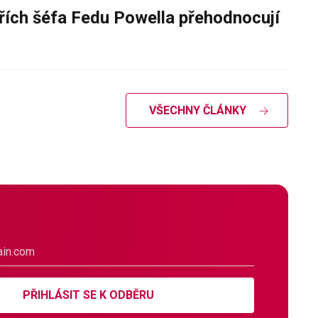
řích šéfa Fedu Powella přehodnocují
VŠECHNY ČLÁNKY
PŘIHLÁSIT SE K ODBĚRU