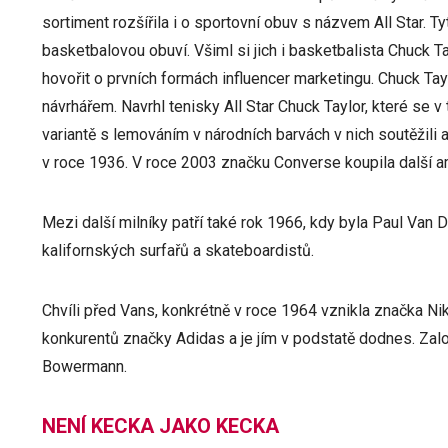
sortiment rozšířila i o sportovní obuv s názvem All Star. 
basketbalovou obuví. Všiml si jich i basketbalista Chuck 
hovořit o prvních formách influencer marketingu. Chuck Ta
návrhářem. Navrhl tenisky All Star Chuck Taylor, které se
variantě s lemováním v národních barvách v nich soutěžili 
v roce 1936. V roce 2003 značku Converse koupila další a
Mezi další milníky patří také rok 1966, kdy byla Paul Va
kalifornských surfařů a skateboardistů.
Chvíli před Vans, konkrétně v roce 1964 vznikla značka Nik
konkurentů značky Adidas a je jím v podstatě dodnes. Založili
Bowermann.
NENÍ KECKA JAKO KECKA