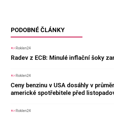
PODOBNÉ ČLÁNKY
Roklen24
Radev z ECB: Minulé inflační šoky za
Roklen24
Ceny benzinu v USA dosáhly v průměru
americké spotřebitele před listopad
Roklen24