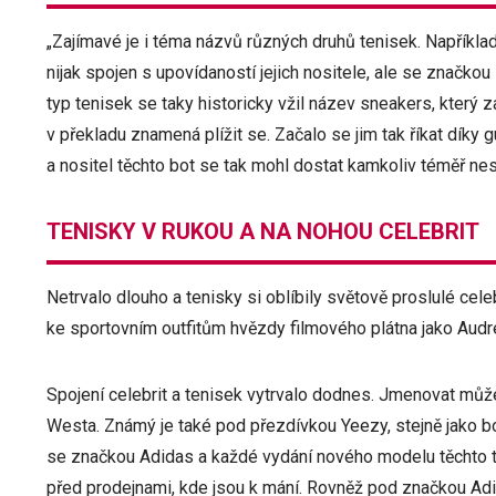
„Zajímavé je i téma názvů různých druhů tenisek. Například
nijak spojen s upovídaností jejich nositele, ale se značkou
typ tenisek se taky historicky vžil název sneakers, který 
v překladu znamená plížit se. Začalo se jim tak říkat díky 
a nositel těchto bot se tak mohl dostat kamkoliv téměř nes
TENISKY V RUKOU A NA NOHOU CELEBRIT
Netrvalo dlouho a tenisky si oblíbily světově proslulé celebr
ke sportovním outfitům hvězdy filmového plátna jako Au
Spojení celebrit a tenisek vytrvalo dodnes. Jmenovat mů
Westa. Známý je také pod přezdívkou Yeezy, stejně jako b
se značkou Adidas a každé vydání nového modelu těchto te
před prodejnami, kde jsou k mání. Rovněž pod značkou Adi