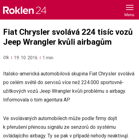
Skip
to
content
Fiat Chrysler svolává 224 tisíc vozů
Jeep Wrangler kvůli airbagům
čtk
19. 10. 2016
1 min
Italsko-americká automobilová skupina Fiat Chrysler svolává
po celém světě do servisů více než 224.000 sportovně-
užitkových vozů Jeep Wrangler kvůli problému s airbagy.
Informovala o tom agentura AP.
Ve svolávaných automobilech může podle firmy dojít
k přerušení přenosu signálu ze senzorů do systému
ovládajícího airbagy. Ty se pak v případě nehody neaktivují.