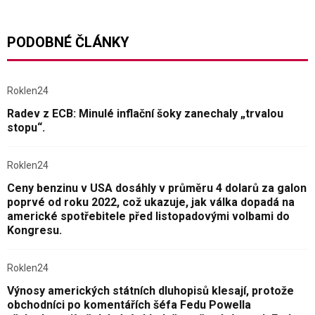
PODOBNÉ ČLÁNKY
Roklen24
Radev z ECB: Minulé inflační šoky zanechaly „trvalou
stopu“.
Roklen24
Ceny benzinu v USA dosáhly v průměru 4 dolarů za galon
poprvé od roku 2022, což ukazuje, jak válka dopadá na
americké spotřebitele před listopadovými volbami do
Kongresu.
Roklen24
Výnosy amerických státních dluhopisů klesají, protože
obchodníci po komentářích šéfa Fedu Powella