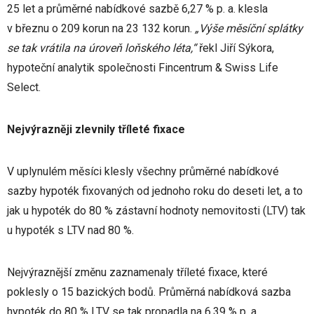
25 let a průměrné nabídkové sazbě 6,27 % p. a. klesla
v březnu o 209 korun na 23 132 korun.
„Výše měsíční splátky
se tak vrátila na úroveň loňského léta,“
řekl Jiří Sýkora,
hypoteční analytik společnosti Fincentrum & Swiss Life
Select.
Nejvýrazněji zlevnily tříleté fixace
V uplynulém měsíci klesly všechny průměrné nabídkové
sazby hypoték fixovaných od jednoho roku do deseti let, a to
jak u hypoték do 80 % zástavní hodnoty nemovitosti (LTV) tak
u hypoték s LTV nad 80 %.
Nejvýraznější změnu zaznamenaly tříleté fixace, které
poklesly o 15 bazických bodů. Průměrná nabídková sazba
hypoték do 80 % LTV se tak propadla na 6,39 % p. a.