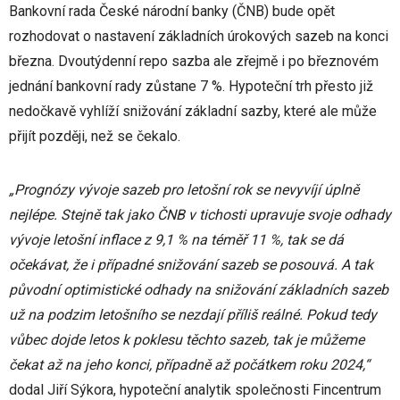
Bankovní rada České národní banky (ČNB) bude opět
rozhodovat o nastavení základních úrokových sazeb na konci
března. Dvoutýdenní repo sazba ale zřejmě i po březnovém
jednání bankovní rady zůstane 7 %. Hypoteční trh přesto již
nedočkavě vyhlíží snižování základní sazby, které ale může
přijít později, než se čekalo.
„Prognózy vývoje sazeb pro letošní rok se nevyvíjí úplně
nejlépe. Stejně tak jako ČNB v tichosti upravuje svoje odhady
vývoje letošní inflace z 9,1 % na téměř 11 %, tak se dá
očekávat, že i případné snižování sazeb se posouvá. A tak
původní optimistické odhady na snižování základních sazeb
už na podzim letošního se nezdají příliš reálné. Pokud tedy
vůbec dojde letos k poklesu těchto sazeb, tak je můžeme
čekat až na jeho konci, případně až počátkem roku 2024,“
dodal Jiří Sýkora, hypoteční analytik společnosti Fincentrum