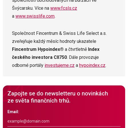
společností obchodovaných na burzách ve
Švýcarsku. Více na
www.fcsls.cz
a
www.swisslife.com
.
Společnost Fincentrum & Swiss Life Select a.s.
zveřejňuje každý měsíc hodnoty ukazatele
Fincentrum Hypoindex®
a čtvrtletně
Index
českého investora CII750
. Dále provozuje
odborné portály
investujeme.cz
a
hypoindex.cz
.
Zapojte se do newsletteru o novinkách
ze světa finančních trhů.
Email: