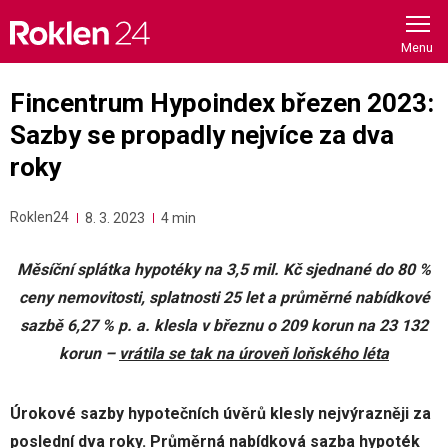
Skip
to
content
Fincentrum Hypoindex březen 2023:
Sazby se propadly nejvíce za dva
roky
Roklen24
8. 3. 2023
4 min
Měsíční splátka hypotéky na 3,5 mil. Kč sjednané do 80 %
ceny nemovitosti, splatnosti 25 let a průměrné nabídkové
sazbě 6,27 % p. a. klesla v březnu o 209 korun na 23 132
korun –
vrátila se tak na úroveň loňského léta
Úrokové sazby hypotečních úvěrů klesly nejvýrazněji za
poslední dva roky. Průměrná nabídková sazba hypoték