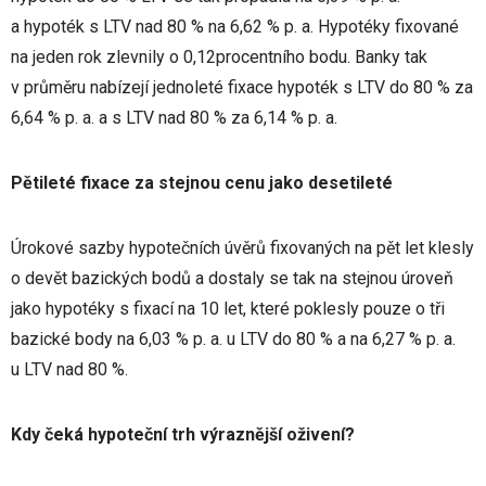
a hypoték s LTV nad 80 % na 6,62 % p. a. Hypotéky fixované
na jeden rok zlevnily o 0,12procentního bodu. Banky tak
v průměru nabízejí jednoleté fixace hypoték s LTV do 80 % za
6,64 % p. a. a s LTV nad 80 % za 6,14 % p. a.
Pětileté fixace za stejnou cenu jako desetileté
Úrokové sazby hypotečních úvěrů fixovaných na pět let klesly
o devět bazických bodů a dostaly se tak na stejnou úroveň
jako hypotéky s fixací na 10 let, které poklesly pouze o tři
bazické body na 6,03 % p. a. u LTV do 80 % a na 6,27 % p. a.
u LTV nad 80 %.
Kdy čeká hypoteční trh výraznější oživení?