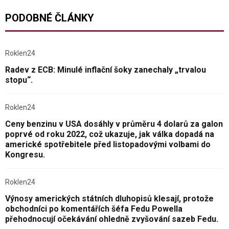
PODOBNÉ ČLÁNKY
Roklen24
Radev z ECB: Minulé inflační šoky zanechaly „trvalou
stopu“.
Roklen24
Ceny benzinu v USA dosáhly v průměru 4 dolarů za galon
poprvé od roku 2022, což ukazuje, jak válka dopadá na
americké spotřebitele před listopadovými volbami do
Kongresu.
Roklen24
Výnosy amerických státních dluhopisů klesají, protože
obchodníci po komentářích šéfa Fedu Powella
přehodnocují očekávání ohledně zvyšování sazeb Fedu.