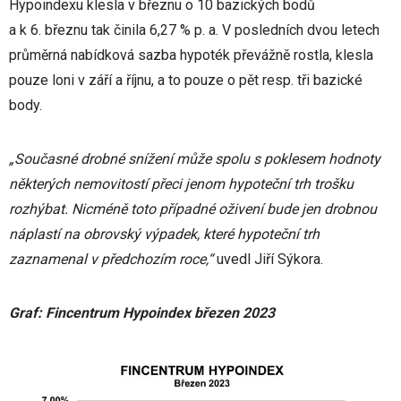
Hypoindexu klesla v březnu o 10 bazických bodů
a k 6. březnu tak činila 6,27 % p. a. V posledních dvou letech
průměrná nabídková sazba hypoték převážně rostla, klesla
pouze loni v září a říjnu, a to pouze o pět resp. tři bazické
body.
„Současné drobné snížení může spolu s poklesem hodnoty
některých nemovitostí přeci jenom hypoteční trh trošku
rozhýbat. Nicméně toto případné oživení bude jen drobnou
náplastí na obrovský výpadek, které hypoteční trh
zaznamenal v předchozím roce,“
uvedl Jiří Sýkora.
Graf: Fincentrum Hypoindex březen 2023