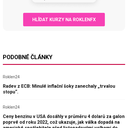
HLÍDAT KURZY NA ROKLENFX
PODOBNÉ ČLÁNKY
Roklen24
Radev z ECB: Minulé inflační šoky zanechaly „trvalou
stopu“.
Roklen24
Ceny benzinu v USA dosáhly v průměru 4 dolarů za galon
poprvé od roku 2022, což ukazuje, jak válka dopadá na
americké spotřebitele před listopadovými volbami do