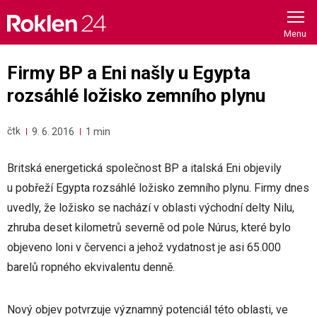
Skip
to
content
Firmy BP a Eni našly u Egypta
rozsáhlé ložisko zemního plynu
čtk
9. 6. 2016
1 min
Britská energetická společnost BP a italská Eni objevily
u pobřeží Egypta rozsáhlé ložisko zemního plynu. Firmy dnes
uvedly, že ložisko se nachází v oblasti východní delty Nilu,
zhruba deset kilometrů severně od pole Núrus, které bylo
objeveno loni v červenci a jehož vydatnost je asi 65.000
barelů ropného ekvivalentu denně.
Nový objev potvrzuje významný potenciál této oblasti, ve