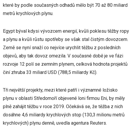
které by podle současných odhadů mělo být 70 až 80 miliard
metrů krychlových plynu.
Egypt býval kdysi vývozcem energií, kvůli poklesu těžby ropy
a plynu a kvůli růstu spotřeby se však stal čistým dovozcem.
Země se nyní snaží co nejvíce urychlit těžbu z posledních
objevů, aby tak dovoz omezila. V současné době je ve fázi
rozvoje 12 polí se zemním plynem, celková hodnota projektů
činí zhruba 33 miliard USD (788,5 miliardy Kč).
Tři největší projekty, mezi které patří i významné ložisko
plynu v oblasti Středomoří objevené loni firmou Eni, by měly
plně zahájit těžbu v roce 2019. Očekává se, že těžba z nich
dosáhne 4,6 miliardy krychlových stop (130,3 milionu metrů
krychlových) plynu denně, uvedla agentura Reuters.