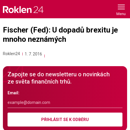
Skip
to
content
Fischer (Fed): U dopadů brexitu je
mnoho neznámých
Roklen24
1. 7. 2016
Zapojte se do newsletteru o novinkách
ze světa finančních trhů.
Email:
PŘIHLÁSIT SE K ODBĚRU