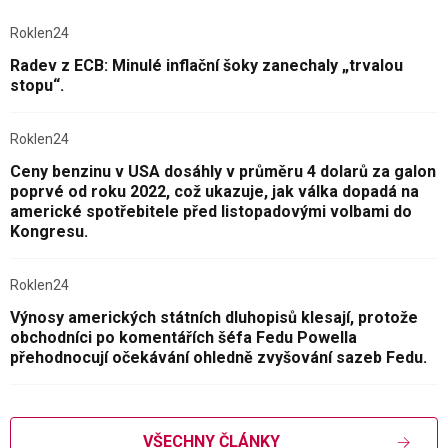
Roklen24
Radev z ECB: Minulé inflační šoky zanechaly „trvalou
stopu“.
Roklen24
Ceny benzinu v USA dosáhly v průměru 4 dolarů za galon
poprvé od roku 2022, což ukazuje, jak válka dopadá na
americké spotřebitele před listopadovými volbami do
Kongresu.
Roklen24
Výnosy amerických státních dluhopisů klesají, protože
obchodníci po komentářích šéfa Fedu Powella
přehodnocují očekávání ohledně zvyšování sazeb Fedu.
VŠECHNY ČLÁNKY