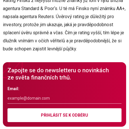
Rating Finsku z nejvyšší možné známky již loni v říjnu snížila
agentura Standard & Poor‘s. U té má Finsko nyní známku AA+,
napsala agentura Reuters. Úvěrový rating je důležitý pro
investory, protože jim ukazuje, jaká je pravděpodobnost
splacení úvěru správně a včas. Čím je rating vyšší, tím lépe je
dlužník vnímám v očích věřitelů a je pravděpodobnější, že si
bude schopen zajistit levnější půjčky.
Zapojte se do newsletteru o novinkách
ze světa finančních trhů.
Email:
PŘIHLÁSIT SE K ODBĚRU