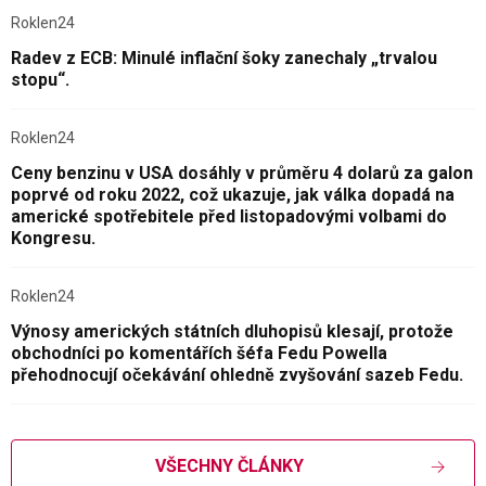
Roklen24
Radev z ECB: Minulé inflační šoky zanechaly „trvalou
stopu“.
Roklen24
Ceny benzinu v USA dosáhly v průměru 4 dolarů za galon
poprvé od roku 2022, což ukazuje, jak válka dopadá na
americké spotřebitele před listopadovými volbami do
Kongresu.
Roklen24
Výnosy amerických státních dluhopisů klesají, protože
obchodníci po komentářích šéfa Fedu Powella
přehodnocují očekávání ohledně zvyšování sazeb Fedu.
VŠECHNY ČLÁNKY