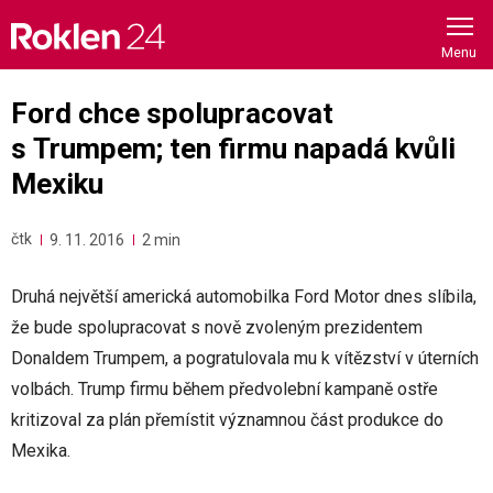
Skip
to
content
Ford chce spolupracovat
s Trumpem; ten firmu napadá kvůli
Mexiku
čtk
9. 11. 2016
2 min
Druhá největší americká automobilka Ford Motor dnes slíbila,
že bude spolupracovat s nově zvoleným prezidentem
Donaldem Trumpem, a pogratulovala mu k vítězství v úterních
volbách. Trump firmu během předvolební kampaně ostře
kritizoval za plán přemístit významnou část produkce do
Mexika.