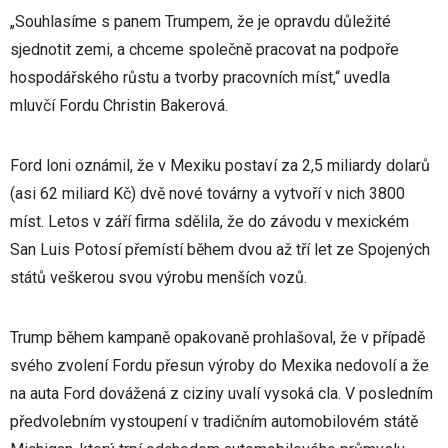
„Souhlasíme s panem Trumpem, že je opravdu důležité
sjednotit zemi, a chceme společně pracovat na podpoře
hospodářského růstu a tvorby pracovních míst,“ uvedla
mluvčí Fordu Christin Bakerová.
Ford loni oznámil, že v Mexiku postaví za 2,5 miliardy dolarů
(asi 62 miliard Kč) dvě nové továrny a vytvoří v nich 3800
míst. Letos v září firma sdělila, že do závodu v mexickém
San Luis Potosí přemístí během dvou až tří let ze Spojených
států veškerou svou výrobu menších vozů.
Trump během kampaně opakovaně prohlašoval, že v případě
svého zvolení Fordu přesun výroby do Mexika nedovolí a že
na auta Ford dovážená z ciziny uvalí vysoká cla. V posledním
předvolebním vystoupení v tradičním automobilovém státě