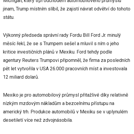
Michigan, který trpí odchodem automobilového průmyslu
jinam, Trump místním slíbil, že zajistí návrat odvětví do tohoto
státu.
Výkonný předseda správní rady Fordu Bill Ford Jr. minulý
měsíc řekl, že se s Trumpem sešel a mluvil s ním o jeho
kritice investičních plánů v Mexiku. Ford tehdy podle
agentury Reuters Trumpovi připomněl, že firma za posledních
pět let vytvořila v USA 26.000 pracovních míst a investovala
12 miliard dolarů.
Mexiko je pro automobilový průmysl přitažlivé díky relativně
nízkým mzdovým nákladům a bezcelnímu přístupu na
americký trh. Produkce automobilů v Mexiku se v uplynulém
desetiletí více než zdvojnásobila.