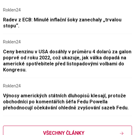
Roklen24
Radev z ECB: Minulé inflační šoky zanechaly „trvalou
stopu“.
Roklen24
Ceny benzinu v USA dosáhly v průměru 4 dolarů za galon
poprvé od roku 2022, což ukazuje, jak válka dopadá na
americké spotřebitele před listopadovými volbami do
Kongresu.
Roklen24
Výnosy amerických státních dluhopisů klesají, protože
obchodníci po komentářích šéfa Fedu Powella
přehodnocují očekávání ohledně zvyšování sazeb Fedu.
VŠECHNY ČLÁNKY