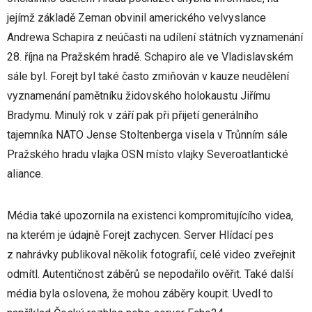
jejímž základě Zeman obvinil amerického velvyslance
Andrewa Schapira z neúčasti na udílení státních vyznamenání
28. října na Pražském hradě. Schapiro ale ve Vladislavském
sále byl. Forejt byl také často zmiňován v kauze neudělení
vyznamenání pamětníku židovského holokaustu Jiřímu
Bradymu. Minulý rok v září pak při přijetí generálního
tajemníka NATO Jense Stoltenberga visela v Trůnním sále
Pražského hradu vlajka OSN místo vlajky Severoatlantické
aliance.
Média také upozornila na existenci kompromitujícího videa,
na kterém je údajně Forejt zachycen. Server Hlídací pes
z nahrávky publikoval několik fotografií, celé video zveřejnit
odmítl. Autentičnost záběrů se nepodařilo ověřit. Také další
média byla oslovena, že mohou záběry koupit. Uvedl to