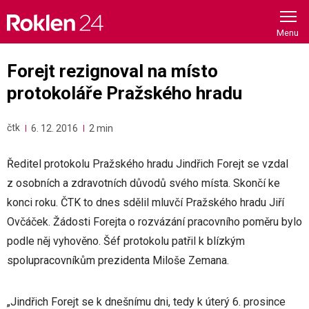
Skip
to
content
Forejt rezignoval na místo
protokoláře Pražského hradu
čtk
6. 12. 2016
2 min
Ředitel protokolu Pražského hradu Jindřich Forejt se vzdal
z osobních a zdravotních důvodů svého místa. Skončí ke
konci roku. ČTK to dnes sdělil mluvčí Pražského hradu Jiří
Ovčáček. Žádosti Forejta o rozvázání pracovního poměru bylo
podle něj vyhověno. Šéf protokolu patřil k blízkým
spolupracovníkům prezidenta Miloše Zemana.
„Jindřich Forejt se k dnešnímu dni, tedy k úterý 6. prosince