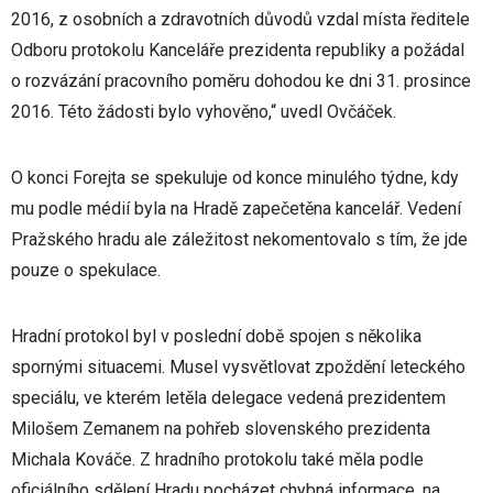
2016, z osobních a zdravotních důvodů vzdal místa ředitele
Odboru protokolu Kanceláře prezidenta republiky a požádal
o rozvázání pracovního poměru dohodou ke dni 31. prosince
2016. Této žádosti bylo vyhověno,“ uvedl Ovčáček.
O konci Forejta se spekuluje od konce minulého týdne, kdy
mu podle médií byla na Hradě zapečetěna kancelář. Vedení
Pražského hradu ale záležitost nekomentovalo s tím, že jde
pouze o spekulace.
Hradní protokol byl v poslední době spojen s několika
spornými situacemi. Musel vysvětlovat zpoždění leteckého
speciálu, ve kterém letěla delegace vedená prezidentem
Milošem Zemanem na pohřeb slovenského prezidenta
Michala Kováče. Z hradního protokolu také měla podle
oficiálního sdělení Hradu pocházet chybná informace, na