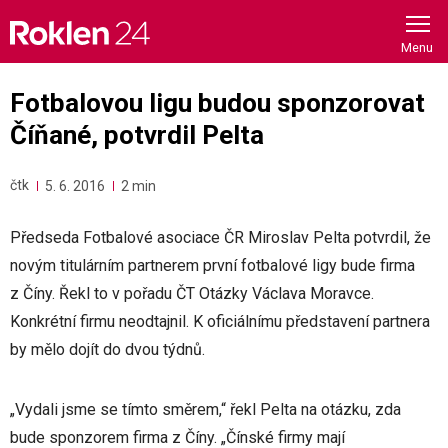
Skip
to
content
Fotbalovou ligu budou sponzorovat
Číňané, potvrdil Pelta
čtk
5. 6. 2016
2 min
Předseda Fotbalové asociace ČR Miroslav Pelta potvrdil, že
novým titulárním partnerem první fotbalové ligy bude firma
z Číny. Řekl to v pořadu ČT Otázky Václava Moravce.
Konkrétní firmu neodtajnil. K oficiálnímu představení partnera
by mělo dojít do dvou týdnů.
„Vydali jsme se tímto směrem,“ řekl Pelta na otázku, zda
bude sponzorem firma z Číny. „Čínské firmy mají