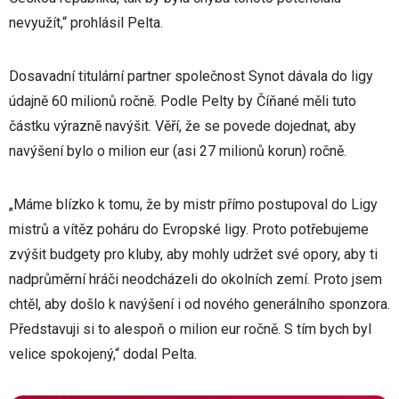
nevyužít,“ prohlásil Pelta.
Dosavadní titulární partner společnost Synot dávala do ligy
údajně 60 milionů ročně. Podle Pelty by Číňané měli tuto
částku výrazně navýšit. Věří, že se povede dojednat, aby
navýšení bylo o milion eur (asi 27 milionů korun) ročně.
„Máme blízko k tomu, že by mistr přímo postupoval do Ligy
mistrů a vítěz poháru do Evropské ligy. Proto potřebujeme
zvýšit budgety pro kluby, aby mohly udržet své opory, aby ti
nadprůměrní hráči neodcházeli do okolních zemí. Proto jsem
chtěl, aby došlo k navýšení i od nového generálního sponzora.
Představuji si to alespoň o milion eur ročně. S tím bych byl
velice spokojený,“ dodal Pelta.