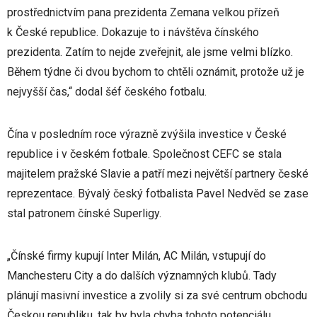
prostřednictvím pana prezidenta Zemana velkou přízeň
k České republice. Dokazuje to i návštěva čínského
prezidenta. Zatím to nejde zveřejnit, ale jsme velmi blízko.
Během týdne či dvou bychom to chtěli oznámit, protože už je
nejvyšší čas,“ dodal šéf českého fotbalu.
Čína v posledním roce výrazně zvýšila investice v České
republice i v českém fotbale. Společnost CEFC se stala
majitelem pražské Slavie a patří mezi největší partnery české
reprezentace. Bývalý český fotbalista Pavel Nedvěd se zase
stal patronem čínské Superligy.
„Čínské firmy kupují Inter Milán, AC Milán, vstupují do
Manchesteru City a do dalších významných klubů. Tady
plánují masivní investice a zvolily si za své centrum obchodu
Českou republiku, tak by byla chyba tohoto potenciálu