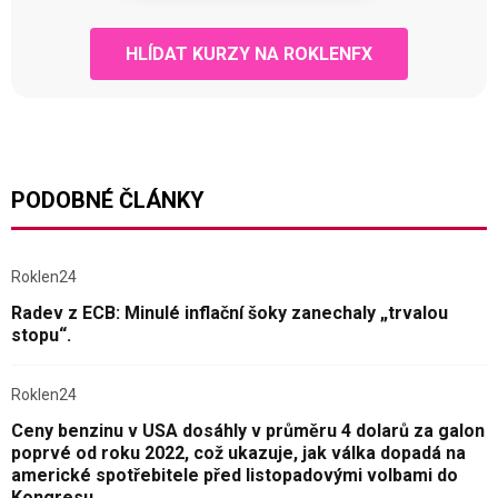
HLÍDAT KURZY NA ROKLENFX
PODOBNÉ ČLÁNKY
Roklen24
Radev z ECB: Minulé inflační šoky zanechaly „trvalou
stopu“.
Roklen24
Ceny benzinu v USA dosáhly v průměru 4 dolarů za galon
poprvé od roku 2022, což ukazuje, jak válka dopadá na
americké spotřebitele před listopadovými volbami do
Kongresu.