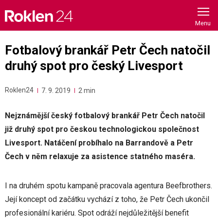
Skip
to
content
Fotbalový brankář Petr Čech natočil
druhý spot pro český Livesport
Roklen24
7. 9. 2019
2 min
Nejznámější český fotbalový brankář Petr Čech natočil
již druhý spot pro českou technologickou společnost
Livesport. Natáčení probíhalo na Barrandově a Petr
Čech v něm relaxuje za asistence statného maséra.
I na druhém spotu kampaně pracovala agentura Beefbrothers.
Její koncept od začátku vychází z toho, že Petr Čech ukončil
profesionální kariéru. Spot odráží nejdůležitější benefit