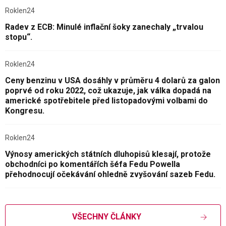
Roklen24
Radev z ECB: Minulé inflační šoky zanechaly „trvalou
stopu“.
Roklen24
Ceny benzinu v USA dosáhly v průměru 4 dolarů za galon
poprvé od roku 2022, což ukazuje, jak válka dopadá na
americké spotřebitele před listopadovými volbami do
Kongresu.
Roklen24
Výnosy amerických státních dluhopisů klesají, protože
obchodníci po komentářích šéfa Fedu Powella
přehodnocují očekávání ohledně zvyšování sazeb Fedu.
VŠECHNY ČLÁNKY