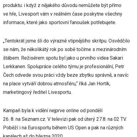
produktu: i když z nějakého důvodu nemůžete být přímo
ve hře, Livesport vám v reálném čase poskytne všechny
informace, které jako sportovní fanoušek potřebujete.
„Tentokrát jsme šli do výrazně vtipnějšího skritpu. Osvědčilo
se nám, že několikátý rok po sobě točíme s mezinárodním
štábem. Režisérem spotu byl jako u prvního videa Sakari
Lerkkanen. Spolupráce celého týmu je profesionální, Petr
Čech odvede svou práci vždy beze zbytku správně, a navíc
na place vytváří dobrou atmosféru,“ říká Jan Hortík,
marketingový ředitel Livesportu.
Kampaň byla k vidění nejprve online od pondělí
26. 8. na Seznam.cz. V televizi pak od úterý 27.8. na 02 TV.
Poběží i na Eurosportu během US Open a pak na různých
kanálech až do března 2020.