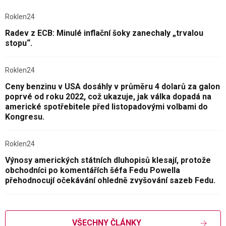
Roklen24
Radev z ECB: Minulé inflační šoky zanechaly „trvalou
stopu“.
Roklen24
Ceny benzinu v USA dosáhly v průměru 4 dolarů za galon
poprvé od roku 2022, což ukazuje, jak válka dopadá na
americké spotřebitele před listopadovými volbami do
Kongresu.
Roklen24
Výnosy amerických státních dluhopisů klesají, protože
obchodníci po komentářích šéfa Fedu Powella
přehodnocují očekávání ohledně zvyšování sazeb Fedu.
VŠECHNY ČLÁNKY