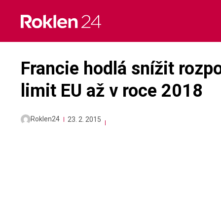
Skip
to
content
Francie hodlá snížit roz
limit EU až v roce 2018
Roklen24
23. 2. 2015