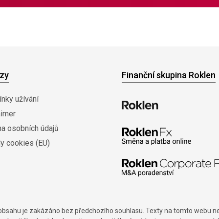
zy
Finanční skupina Roklen
nky užívání
aimer
na osobních údajů
y cookies (EU)
í obsahu je zakázáno bez předchozího souhlasu. Texty na tomto webu nes