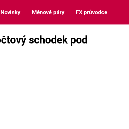
Novinky
Měnové páry
FX průvodce
počtový schodek pod