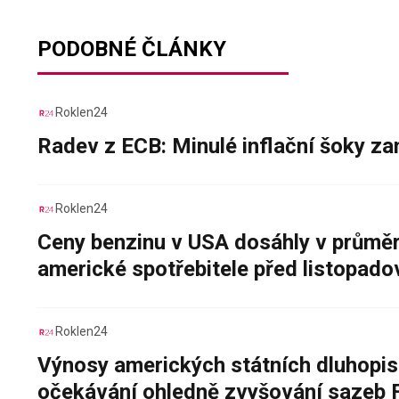
PODOBNÉ ČLÁNKY
Roklen24
Radev z ECB: Minulé inflační šoky za
Roklen24
Ceny benzinu v USA dosáhly v průměru
americké spotřebitele před listopad
Roklen24
Výnosy amerických státních dluhopis
očekávání ohledně zvyšování sazeb 