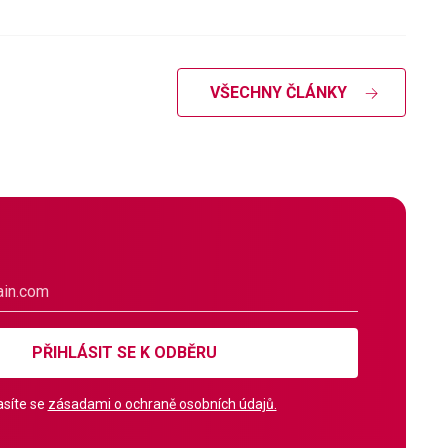
VŠECHNY ČLÁNKY
PŘIHLÁSIT SE K ODBĚRU
síte se
zásadami o ochraně osobních údajů.