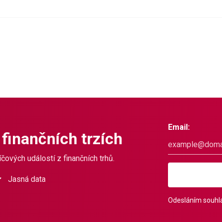
Email:
 finančních trzích
čových událostí z finančních trhů.
Jasná data
Odesláním souhla