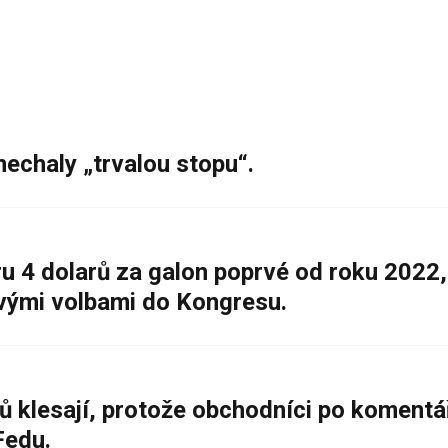
nechaly „trvalou stopu“.
 4 dolarů za galon poprvé od roku 2022,
ovými volbami do Kongresu.
ů klesají, protože obchodníci po komentá
Fedu.