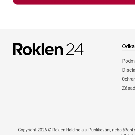
Odka
Podmí
Discl
0chra
Zásad
Copyright 2026 © Roklen Holding a.s. Publikování, nebo šířen