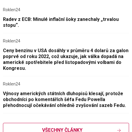
Roklen24
Radev z ECB: Minulé inflační šoky zanechaly „trvalou
stopu“.
Roklen24
Ceny benzinu v USA dosáhly v průměru 4 dolarů za galon
poprvé od roku 2022, což ukazuje, jak válka dopadá na
americké spotřebitele před listopadovými volbami do
Kongresu.
Roklen24
Výnosy amerických státních dluhopisů klesají, protože
obchodníci po komentářích šéfa Fedu Powella
přehodnocují očekávání ohledně zvyšování sazeb Fedu.
VŠECHNY ČLÁNKY