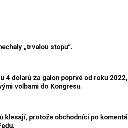
nechaly „trvalou stopu“.
 4 dolarů za galon poprvé od roku 2022,
ovými volbami do Kongresu.
ů klesají, protože obchodníci po komentá
Fedu.