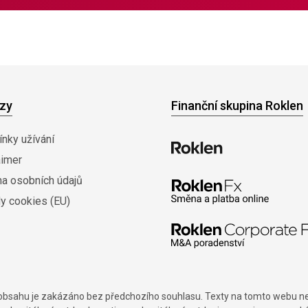
zy
Finanční skupina Roklen
nky užívání
aimer
na osobních údajů
y cookies (EU)
í obsahu je zakázáno bez předchozího souhlasu. Texty na tomto webu nes