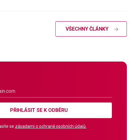
VŠECHNY ČLÁNKY
PŘIHLÁSIT SE K ODBĚRU
síte se
zásadami o ochraně osobních údajů.