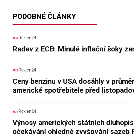
PODOBNÉ ČLÁNKY
Roklen24
Radev z ECB: Minulé inflační šoky za
Roklen24
Ceny benzinu v USA dosáhly v průměru
americké spotřebitele před listopad
Roklen24
Výnosy amerických státních dluhopis
očekávání ohledně zvyšování sazeb 