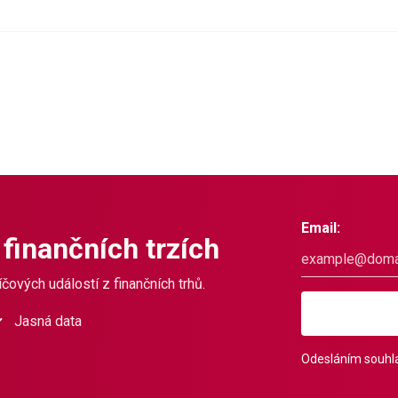
Email:
 finančních trzích
čových událostí z finančních trhů.
Jasná data
Odesláním souhla