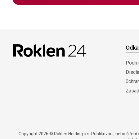
Odka
Podmí
Discl
0chra
Zásad
Copyright 2026 © Roklen Holding a.s. Publikování, nebo šířen