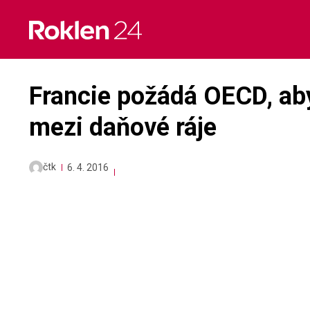
Skip
to
content
Francie požádá OECD, ab
mezi daňové ráje
čtk
6. 4. 2016