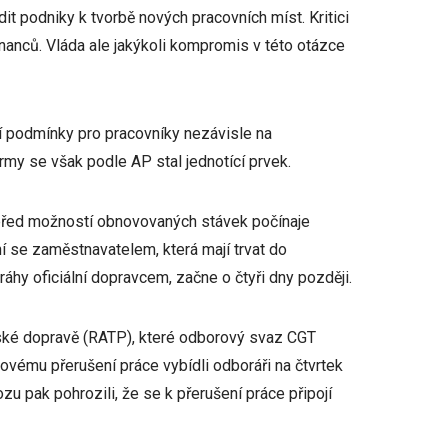
t podniky k tvorbě nových pracovních míst. Kritici
anců. Vláda ale jakýkoli kompromis v této otázce
í podmínky pro pracovníky nezávisle na
my se však podle AP stal jednotící prvek.
před možností obnovovaných stávek počínaje
í se zaměstnavatelem, která mají trvat do
dráhy oficiální dopravcem, začne o čtyři dny později.
tské dopravě (RATP), které odborový svaz CGT
vému přerušení práce vybídli odboráři na čtvrtek
zu pak pohrozili, že se k přerušení práce připojí