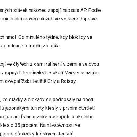
aných stávek nakonec zapojí, napsala AP. Podle
 minimální úroveň služeb ve veškeré dopravě.
h hmot. Od minulého týdne, kdy blokády ve
se situace o trochu zlepšila.
jí ve čtyřech z osmi rafinerií v zemi a ve dvou
v ropných terminálech v okolí Marseille na jihu
 dvě pařížská letiště Orly a Roissy.
, že stávky a blokády se podepsaly na počtu
lů japonskými turisty klesly v prvním čtvrtletí
 propagaci francouzské metropole a okolního
okles o 35 procent. Na návštěvnosti ve
 patrné důsledky loňských atentátů.