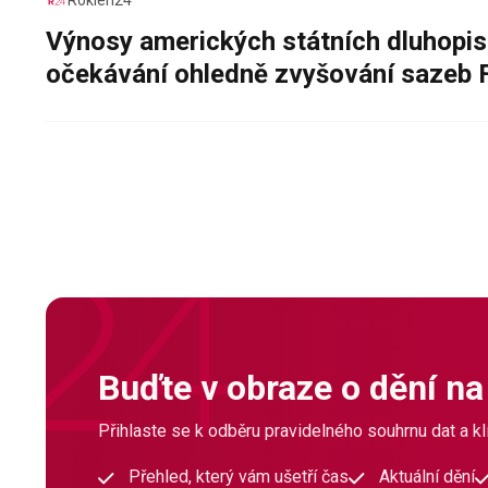
Roklen24
Výnosy amerických státních dluhopis
očekávání ohledně zvyšování sazeb 
Buďte v obraze o dění na
Přihlaste se k odběru pravidelného souhrnu dat a klí
Přehled, který vám ušetří čas
Aktuální dění