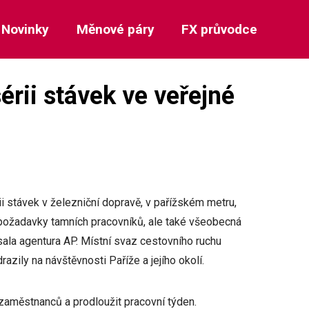
Novinky
Měnové páry
FX průvodce
érii stávek ve veřejné
i stávek v železniční dopravě, v pařížském metru,
í požadavky tamních pracovníků, ale také všeobecná
ala agentura AP. Místní svaz cestovního ruchu
azily na návštěvnosti Paříže a jejího okolí.
zaměstnanců a prodloužit pracovní týden.