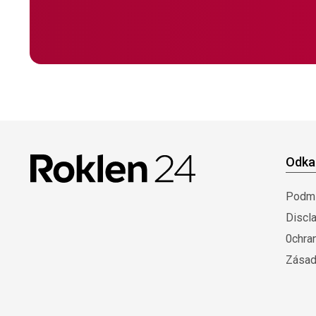
Odka
Podmí
Discl
0chra
Zásad