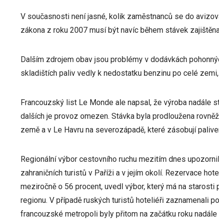
V současnosti není jasné, kolik zaměstnanců se do avizov
zákona z roku 2007 musí být navíc během stávek zajištěna
Dalším zdrojem obav jsou problémy v dodávkách pohonnýc
skladištích paliv vedly k nedostatku benzinu po celé zemi, 
Francouzský list Le Monde ale napsal, že výroba nadále sto
dalších je provoz omezen. Stávka byla prodloužena rovněž 
země a v Le Havru na severozápadě, které zásobují palivem
Regionální výbor cestovního ruchu mezitím dnes upozornil
zahraničních turistů v Paříži a v jejím okolí. Rezervace hote
meziročně o 56 procent, uvedl výbor, který má na starosti
regionu. V případě ruských turistů hoteliéři zaznamenali p
francouzské metropoli byly přitom na začátku roku nadále