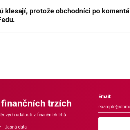
ů klesají, protože obchodníci po komentá
Fedu.
Email:
 finančních trzích
čových událostí z finančních trhů.
Jasná data