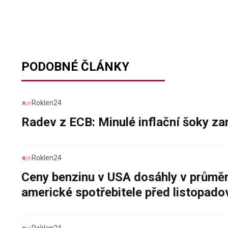
PODOBNÉ ČLÁNKY
Roklen24
Radev z ECB: Minulé inflační šoky za
Roklen24
Ceny benzinu v USA dosáhly v průměru
americké spotřebitele před listopad