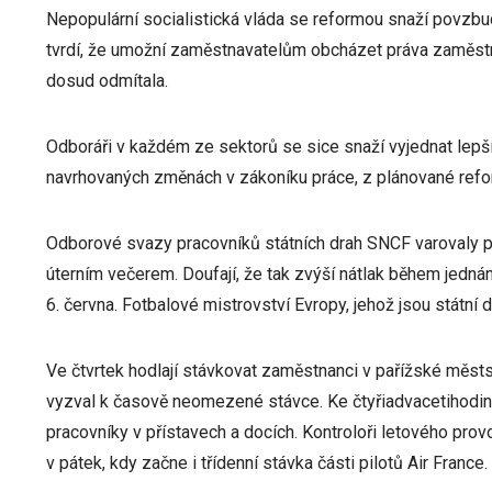
Nepopulární socialistická vláda se reformou snaží povzbudi
tvrdí, že umožní zaměstnavatelům obcházet práva zaměstn
dosud odmítala.
Odboráři v každém ze sektorů se sice snaží vyjednat lepš
navrhovaných změnách v zákoníku práce, z plánované refor
Odborové svazy pracovníků státních drah SNCF varovaly 
úterním večerem. Doufají, že tak zvýší nátlak během jednán
6. června. Fotbalové mistrovství Evropy, jehož jsou státní 
Ve čtvrtek hodlají stávkovat zaměstnanci v pařížské měs
vyzval k časově neomezené stávce. Ke čtyřiadvacetihodino
pracovníky v přístavech a docích. Kontroloři letového provo
v pátek, kdy začne i třídenní stávka části pilotů Air France.