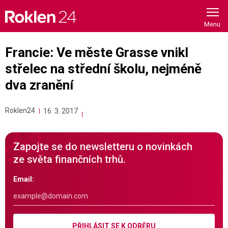
Skip
to
content
Francie: Ve měste Grasse vnikl
střelec na střední školu, nejméně
dva zranění
Roklen24
16. 3. 2017
Zapojte se do newsletteru o novinkách
ze světa finančních trhů.
Email:
PŘIHLÁSIT SE K ODBĚRU