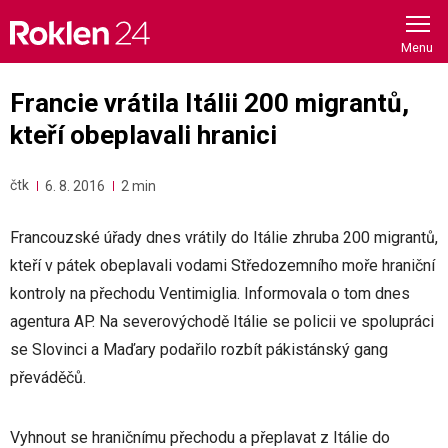
Skip
to
content
Francie vrátila Itálii 200 migrantů,
kteří obeplavali hranici
čtk
6. 8. 2016
2 min
Francouzské úřady dnes vrátily do Itálie zhruba 200 migrantů,
kteří v pátek obeplavali vodami Středozemního moře hraniční
kontroly na přechodu Ventimiglia. Informovala o tom dnes
agentura AP. Na severovýchodě Itálie se policii ve spolupráci
se Slovinci a Maďary podařilo rozbít pákistánský gang
převáděčů.
Vyhnout se hraničnímu přechodu a přeplavat z Itálie do