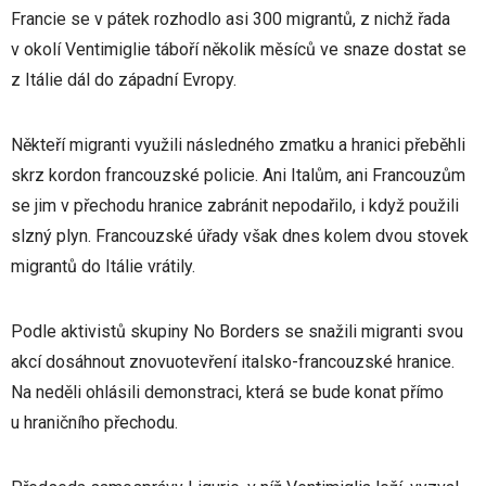
Francie se v pátek rozhodlo asi 300 migrantů, z nichž řada
v okolí Ventimiglie táboří několik měsíců ve snaze dostat se
z Itálie dál do západní Evropy.
Někteří migranti využili následného zmatku a hranici přeběhli
skrz kordon francouzské policie. Ani Italům, ani Francouzům
se jim v přechodu hranice zabránit nepodařilo, i když použili
slzný plyn. Francouzské úřady však dnes kolem dvou stovek
migrantů do Itálie vrátily.
Podle aktivistů skupiny No Borders se snažili migranti svou
akcí dosáhnout znovuotevření italsko-francouzské hranice.
Na neděli ohlásili demonstraci, která se bude konat přímo
u hraničního přechodu.