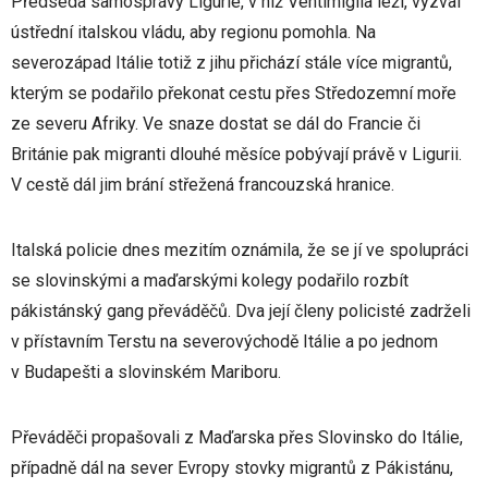
Předseda samosprávy Ligurie, v níž Ventimiglia leží, vyzval
ústřední italskou vládu, aby regionu pomohla. Na
severozápad Itálie totiž z jihu přichází stále více migrantů,
kterým se podařilo překonat cestu přes Středozemní moře
ze severu Afriky. Ve snaze dostat se dál do Francie či
Británie pak migranti dlouhé měsíce pobývají právě v Ligurii.
V cestě dál jim brání střežená francouzská hranice.
Italská policie dnes mezitím oznámila, že se jí ve spolupráci
se slovinskými a maďarskými kolegy podařilo rozbít
pákistánský gang převáděčů. Dva její členy policisté zadrželi
v přístavním Terstu na severovýchodě Itálie a po jednom
v Budapešti a slovinském Mariboru.
Převáděči propašovali z Maďarska přes Slovinsko do Itálie,
případně dál na sever Evropy stovky migrantů z Pákistánu,