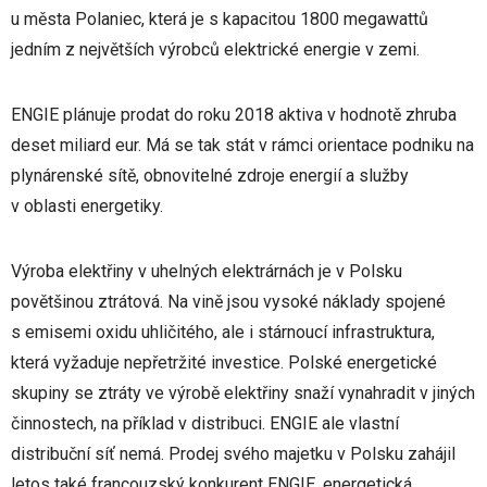
u města Polaniec, která je s kapacitou 1800 megawattů
jedním z největších výrobců elektrické energie v zemi.
ENGIE plánuje prodat do roku 2018 aktiva v hodnotě zhruba
deset miliard eur. Má se tak stát v rámci orientace podniku na
plynárenské sítě, obnovitelné zdroje energií a služby
v oblasti energetiky.
Výroba elektřiny v uhelných elektrárnách je v Polsku
povětšinou ztrátová. Na vině jsou vysoké náklady spojené
s emisemi oxidu uhličitého, ale i stárnoucí infrastruktura,
která vyžaduje nepřetržité investice. Polské energetické
skupiny se ztráty ve výrobě elektřiny snaží vynahradit v jiných
činnostech, na příklad v distribuci. ENGIE ale vlastní
distribuční síť nemá. Prodej svého majetku v Polsku zahájil
letos také francouzský konkurent ENGIE, energetická