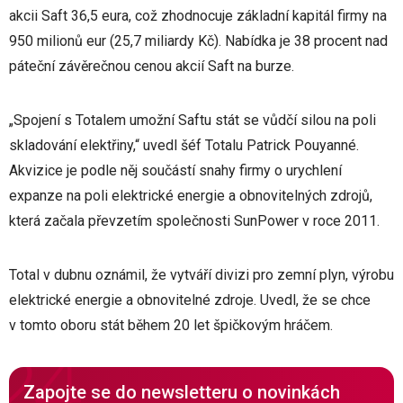
akcii Saft 36,5 eura, což zhodnocuje základní kapitál firmy na
950 milionů eur (25,7 miliardy Kč). Nabídka je 38 procent nad
páteční závěrečnou cenou akcií Saft na burze.
„Spojení s Totalem umožní Saftu stát se vůdčí silou na poli
skladování elektřiny,“ uvedl šéf Totalu Patrick Pouyanné.
Akvizice je podle něj součástí snahy firmy o urychlení
expanze na poli elektrické energie a obnovitelných zdrojů,
která začala převzetím společnosti SunPower v roce 2011.
Total v dubnu oznámil, že vytváří divizi pro zemní plyn, výrobu
elektrické energie a obnovitelné zdroje. Uvedl, že se chce
v tomto oboru stát během 20 let špičkovým hráčem.
Zapojte se do newsletteru o novinkách