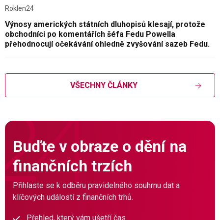
Roklen24
Výnosy amerických státních dluhopisů klesají, protože
obchodníci po komentářích šéfa Fedu Powella
přehodnocují očekávání ohledně zvyšování sazeb Fedu.
VŠECHNY ČLÁNKY
Buďte v obraze o dění na
finančních trzích
Přihlaste se k odběru pravidelného souhrnu dat a
klíčových událostí z finančních trhů.
Přehled, který vám ušetří čas