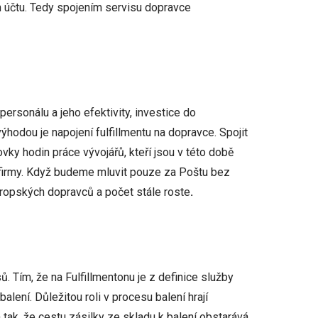
 účtu. Tedy spojením servisu dopravce
personálu a jeho efektivity, investice do
výhodou je napojení fulfillmentu na dopravce. Spojit
ky hodin práce vývojářů, kteří jsou v této době
 firmy. Když budeme mluvit pouze za Poštu bez
evropských dopravců a počet stále roste
.
 Tím, že na Fulfillmentonu je z definice služby
alení. Důležitou roli v procesu balení hrají
 tak, že cestu zásilky ze skladu k balení obstarává