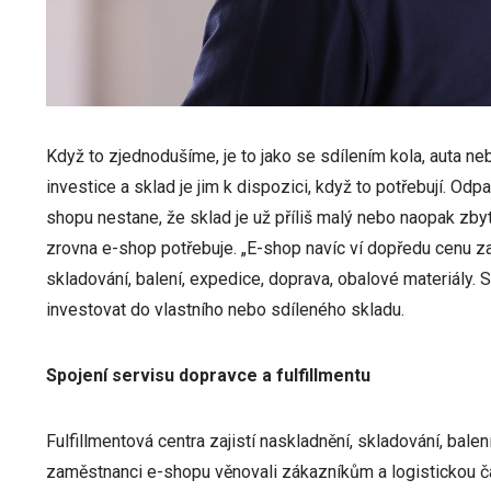
Když to zjednodušíme, je to jako se sdílením kola, auta 
investice a sklad je jim k dispozici, když to potřebují. Od
shopu nestane, že sklad je už příliš malý nebo naopak zbyte
zrovna e-shop potřebuje. „E-shop navíc ví dopředu cenu za z
skladování, balení, expedice, doprava, obalové materiály. S
investovat do vlastního nebo sdíleného skladu.
Spojení servisu dopravce a fulfillmentu
Fulfillmentová centra zajistí naskladnění, skladování, balen
zaměstnanci e-shopu věnovali zákazníkům a logistickou č