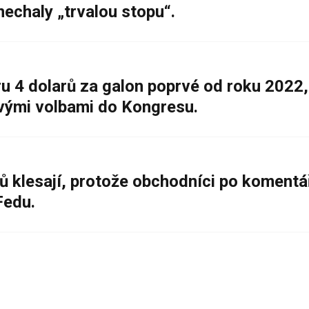
nechaly „trvalou stopu“.
 4 dolarů za galon poprvé od roku 2022,
ovými volbami do Kongresu.
ů klesají, protože obchodníci po komentá
Fedu.