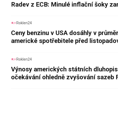
Radev z ECB: Minulé inflační šoky za
Roklen24
Ceny benzinu v USA dosáhly v průměru
americké spotřebitele před listopad
Roklen24
Výnosy amerických státních dluhopis
očekávání ohledně zvyšování sazeb 