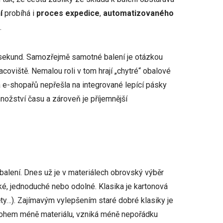
í
probíhá i
proces expedice
,
automatizovaného
.
 sekund. Samozřejmě samotné balení je otázkou
coviště. Nemalou roli v tom hrají „chytré“ obalové
ta e-shopařů nepřešla na integrované lepící pásky
množství času a zároveň je příjemnější
balení. Dnes už je v materiálech obrovský výběr
cké, jednoduché nebo odolné. Klasika je kartonová
měty…). Zajímavým vylepšením staré dobré klasiky je
nohem méně materiálu, vzniká méně nepořádku