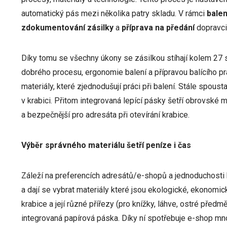
automatický pás mezi několika patry skladu. V rámci
balen
zdokumentování
zásilky
a
příprava na předání
dopravci
Díky tomu se všechny úkony se zásilkou stíhají kolem 27
dobrého procesu, ergonomie balení a přípravou balícího pra
materiály, které zjednodušují práci při balení. Stále spous
v krabici. Přitom integrovaná lepící pásky šetří obrovské 
a bezpečnější pro adresáta při otevírání krabice.
Výběr správného materiálu šetří peníze i čas
Záleží na preferencích adresátů/e-shopů a jednoduchosti 
a dají se vybrat materiály které jsou ekologické, ekonomi
krabice a její různé přířezy (pro knížky, láhve, ostré před
integrovaná papírová páska. Díky ní spotřebuje e-shop m