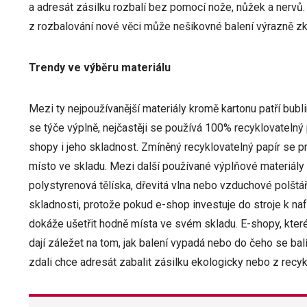
a adresát zásilku rozbalí bez pomocí nože, nůžek a nervů.
z rozbalování nové věci může nešikovné balení výrazně zk
Trendy ve výběru materiálu
Mezi ty nejpoužívanější materiály kromě kartonu patří bubl
se týče výplně, nejčastěji se používá 100% recyklovatelný p
shopy i jeho skladnost. Zmíněný recyklovatelný papír se pr
místo ve skladu. Mezi další používané výplňové materiály p
polystyrenová tělíska, dřevitá vlna nebo vzduchové polštá
skladnosti, protože pokud e-shop investuje do stroje k na
dokáže ušetřit hodně místa ve svém skladu. E-shopy, které
dají záležet na tom, jak balení vypadá nebo do čeho se ba
zdali chce adresát zabalit zásilku ekologicky nebo z recyk