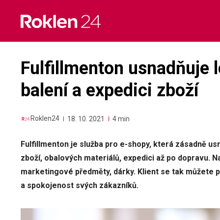
Skip
to
content
Fulfillmenton usnadňuje l
balení a expedici zboží
Roklen24
18. 10. 2021
4 min
Fulfillmenton je služba pro e-shopy, která zásadně us
zboží, obalových materiálů, expedici až po dopravu. Na
marketingové předměty, dárky. Klient se tak můžete p
a spokojenost svých zákazníků.