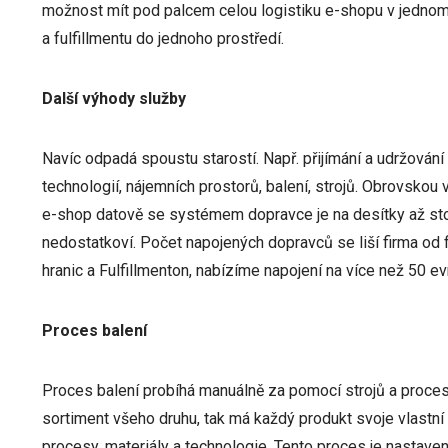
možnost mít pod palcem celou logistiku e-shopu v jednom
a fulfillmentu do jednoho prostředí.
Další výhody služby
Navíc odpadá spoustu starostí. Např. přijímání a udržování 
technologií, nájemních prostorů, balení, strojů. Obrovskou 
e-shop datově se systémem dopravce je na desítky až stov
nedostatkoví. Počet napojených dopravců se liší firma od
hranic a Fulfillmenton, nabízíme napojení na více než 50 
Proces balení
Proces balení probíhá manuálně za pomocí strojů a procesů.
sortiment všeho druhu, tak má každý produkt svoje vlastní b
procesy, materiály a technologie. Tento proces je nastaven