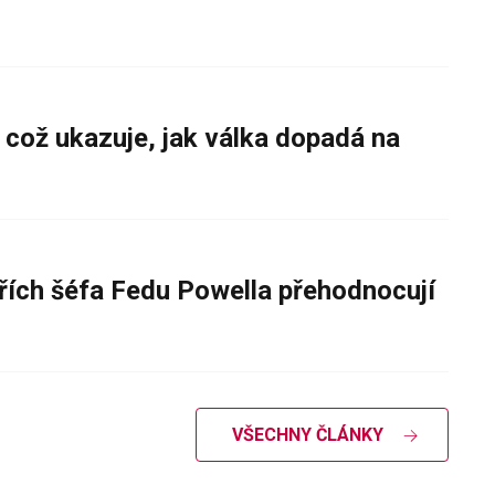
 což ukazuje, jak válka dopadá na
řích šéfa Fedu Powella přehodnocují
VŠECHNY ČLÁNKY