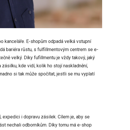
nebo kanceláře. E-shopům odpadá velká vstupní
padá bariéra růstu, s fulfillmentovým centrem se e-
čně velký. Díky fufillmentu je vždy takový, jaký
ásilku, kde vidí, kolik ho stojí naskladnění,
nadno si tak může spočítat, jestli se mu vyplatí
í, expedici i dopravu zásilek. Cílem je, aby se
ást nechali odborníkům. Díky tomu má e-shop