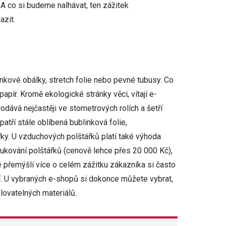
 A co si budeme nalhávat, ten zážitek
azit.
inkové obálky, stretch folie nebo pevné tubusy. Co
apír. Kromě ekologické stránky věci, vítají e-
odává nejčastěji ve stometrových rolích a šetří
atří stále oblíbená bublinková folie,
řky. U vzduchových polštářků platí také výhoda
fukování polštářků (cenově lehce přes 20 000 Kč),
 přemýšlí více o celém zážitku zákazníka si často
lí. U vybraných e-shopů si dokonce můžete vybrat,
lovatelných materiálů.