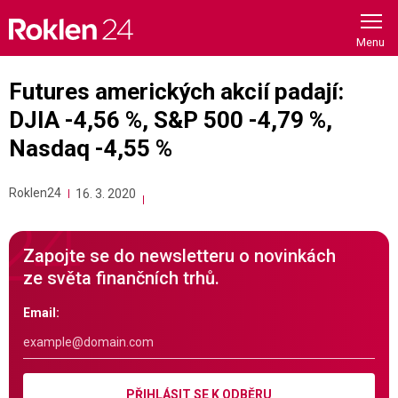
Skip
to
content
Futures amerických akcií padají:
DJIA -4,56 %, S&P 500 -4,79 %,
Nasdaq -4,55 %
Roklen24
16. 3. 2020
Zapojte se do newsletteru o novinkách
ze světa finančních trhů.
Email:
PŘIHLÁSIT SE K ODBĚRU