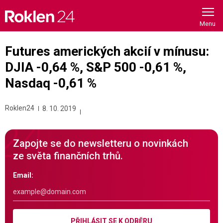
Skip
to
content
Futures amerických akcií v mínusu:
DJIA -0,64 %, S&P 500 -0,61 %,
Nasdaq -0,61 %
Roklen24
8. 10. 2019
Zapojte se do newsletteru o novinkách
ze světa finančních trhů.
Email:
PŘIHLÁSIT SE K ODBĚRU