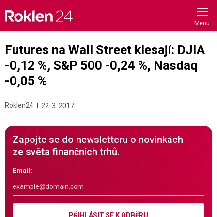
Skip
to
content
Futures na Wall Street klesají: DJIA
-0,12 %, S&P 500 -0,24 %, Nasdaq
-0,05 %
Roklen24
22. 3. 2017
Zapojte se do newsletteru o novinkách
ze světa finančních trhů.
Email:
PŘIHLÁSIT SE K ODBĚRU