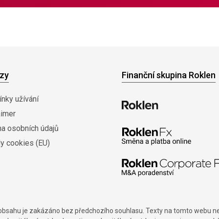
zy
Finanční skupina Roklen
nky užívání
aimer
na osobních údajů
y cookies (EU)
í obsahu je zakázáno bez předchozího souhlasu. Texty na tomto webu nes