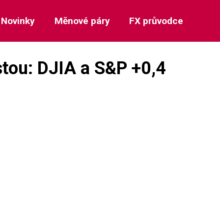
Novinky
Měnové páry
FX průvodce
stou: DJIA a S&P +0,4