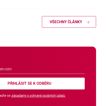
VŠECHNY ČLÁNKY
PŘIHLÁSIT SE K ODBĚRU
síte se
zásadami o ochraně osobních údajů.