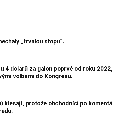
nechaly „trvalou stopu“.
 4 dolarů za galon poprvé od roku 2022,
ovými volbami do Kongresu.
ů klesají, protože obchodníci po komentá
Fedu.