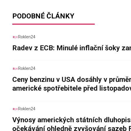
PODOBNÉ ČLÁNKY
Roklen24
Radev z ECB: Minulé inflační šoky za
Roklen24
Ceny benzinu v USA dosáhly v průměru
americké spotřebitele před listopad
Roklen24
Výnosy amerických státních dluhopis
očekávání ohledně zvyšování sazeb 