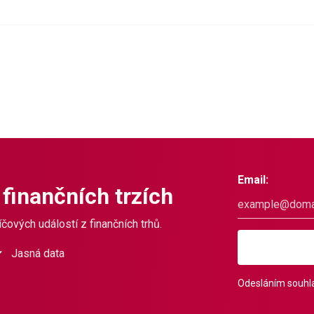
Email:
 finančních trzích
čových událostí z finančních trhů.
Jasná data
Odesláním souhla