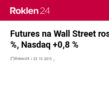
Skip
to
content
Futures na Wall Street ro
%, Nasdaq +0,8 %
Roklen24
23. 10. 2015