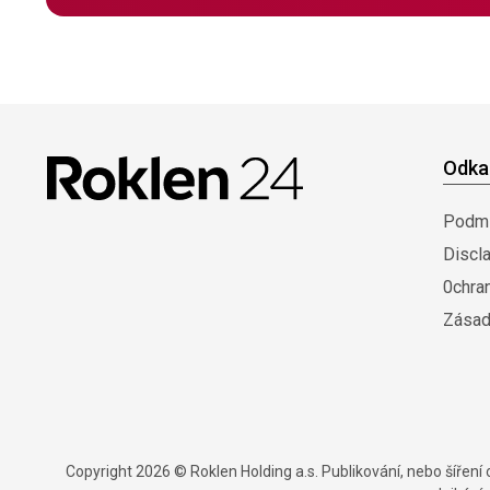
Odka
Podmí
Discl
0chra
Zásad
Copyright 2026 © Roklen Holding a.s. Publikování, nebo šířen