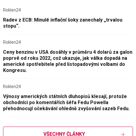
Roklen24
Radev z ECB: Minulé inflační šoky zanechaly „trvalou
stopu“.
Roklen24
Ceny benzinu v USA dosáhly v průměru 4 dolarů za galon
poprvé od roku 2022, což ukazuje, jak válka dopadá na
americké spotřebitele před listopadovými volbami do
Kongresu.
Roklen24
Výnosy amerických státních dluhopisů klesají, protože
obchodníci po komentářích šéfa Fedu Powella
přehodnocují očekávání ohledně zvyšování sazeb Fedu.
VŠECHNY ČLÁNKY