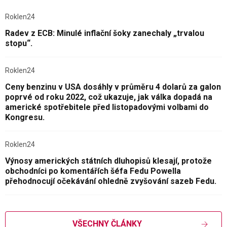
Roklen24
Radev z ECB: Minulé inflační šoky zanechaly „trvalou
stopu“.
Roklen24
Ceny benzinu v USA dosáhly v průměru 4 dolarů za galon
poprvé od roku 2022, což ukazuje, jak válka dopadá na
americké spotřebitele před listopadovými volbami do
Kongresu.
Roklen24
Výnosy amerických státních dluhopisů klesají, protože
obchodníci po komentářích šéfa Fedu Powella
přehodnocují očekávání ohledně zvyšování sazeb Fedu.
VŠECHNY ČLÁNKY