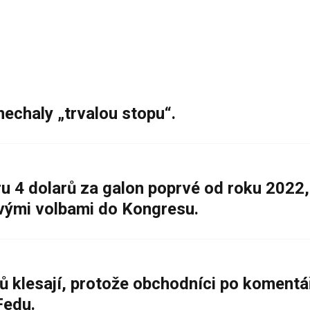
nechaly „trvalou stopu“.
 4 dolarů za galon poprvé od roku 2022,
ovými volbami do Kongresu.
ů klesají, protože obchodníci po komentá
Fedu.