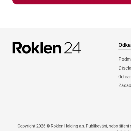
Odka
Podmí
Discl
0chra
Zásad
Copyright 2026 © Roklen Holding a.s. Publikování, nebo šířen