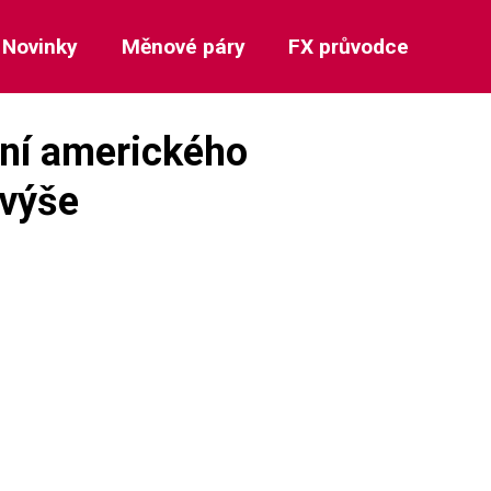
Novinky
Měnové páry
FX průvodce
ení amerického
 výše