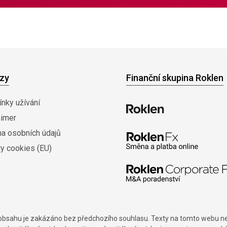
zy
Finanční skupina Roklen
nky užívání
aimer
na osobních údajů
y cookies (EU)
í obsahu je zakázáno bez předchozího souhlasu. Texty na tomto webu nes