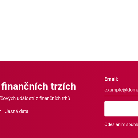
Email:
 finančních trzích
čových událostí z finančních trhů.
Jasná data
Odesláním souhla