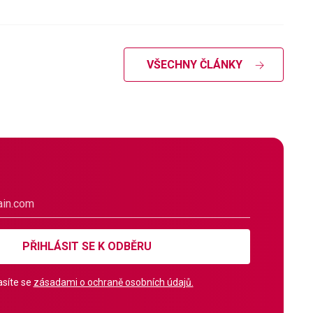
VŠECHNY ČLÁNKY
PŘIHLÁSIT SE K ODBĚRU
síte se
zásadami o ochraně osobních údajů.