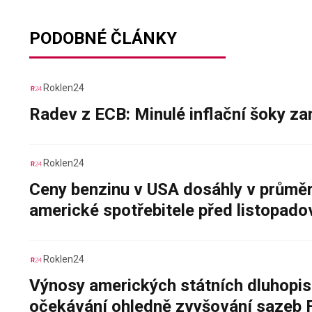
PODOBNÉ ČLÁNKY
Roklen24
Radev z ECB: Minulé inflační šoky za
Roklen24
Ceny benzinu v USA dosáhly v průměru
americké spotřebitele před listopad
Roklen24
Výnosy amerických státních dluhopis
očekávání ohledně zvyšování sazeb 