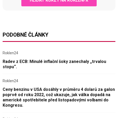
HLÍDAT KURZY NA ROKLENFX
PODOBNÉ ČLÁNKY
Roklen24
Radev z ECB: Minulé inflační šoky zanechaly „trvalou
stopu“.
Roklen24
Ceny benzinu v USA dosáhly v průměru 4 dolarů za galon
poprvé od roku 2022, což ukazuje, jak válka dopadá na
americké spotřebitele před listopadovými volbami do
Kongresu.