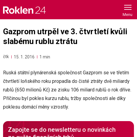
Skip
to
content
Gazprom utrpěl ve 3. čtvrtletí kvůli
slabému rublu ztrátu
čtk
15. 1. 2016
1 min
Ruská státní plynárenská společnost Gazprom se ve třetím
čtvrtletí loňského roku propadla do čisté ztráty dvě miliardy
rublů (650 milionů Kč) ze zisku 106 miliard rublů o rok dříve.
Příčinou byl pokles kurzu rublu, tržby společnosti ale díky
poklesu domácí měny vzrostly.
Zapojte se do newsletteru o novinkách