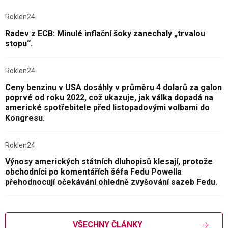
Roklen24
Radev z ECB: Minulé inflační šoky zanechaly „trvalou
stopu“.
Roklen24
Ceny benzinu v USA dosáhly v průměru 4 dolarů za galon
poprvé od roku 2022, což ukazuje, jak válka dopadá na
americké spotřebitele před listopadovými volbami do
Kongresu.
Roklen24
Výnosy amerických státních dluhopisů klesají, protože
obchodníci po komentářích šéfa Fedu Powella
přehodnocují očekávání ohledně zvyšování sazeb Fedu.
VŠECHNY ČLÁNKY