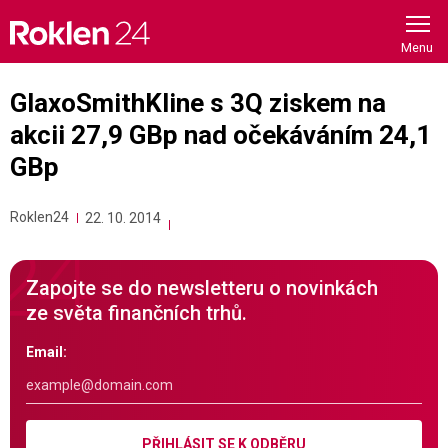
Skip
to
content
GlaxoSmithKline s 3Q ziskem na
akcii 27,9 GBp nad očekáváním 24,1
GBp
Roklen24
22. 10. 2014
Zapojte se do newsletteru o novinkách
ze světa finančních trhů.
Email:
PŘIHLÁSIT SE K ODBĚRU