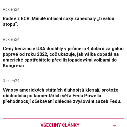
Roklen24
Radev z ECB: Minulé inflační šoky zanechaly „trvalou
stopu“.
Roklen24
Ceny benzinu v USA dosáhly v průměru 4 dolarů za galon
poprvé od roku 2022, což ukazuje, jak válka dopadá na
americké spotřebitele před listopadovými volbami do
Kongresu.
Roklen24
Výnosy amerických státních dluhopisů klesají, protože
obchodníci po komentářích šéfa Fedu Powella
přehodnocují očekávání ohledně zvyšování sazeb Fedu.
VŠECHNY ČLÁNKY