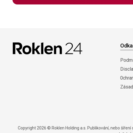
Odka
Podmí
Discl
0chra
Zásad
Copyright 2026 © Roklen Holding a.s. Publikování, nebo šířen