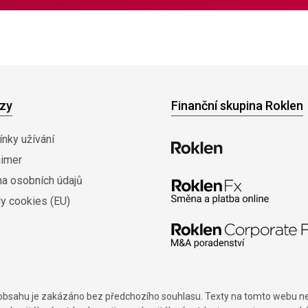
zy
Finanční skupina Roklen
nky užívání
aimer
na osobních údajů
y cookies (EU)
í obsahu je zakázáno bez předchozího souhlasu. Texty na tomto webu nes