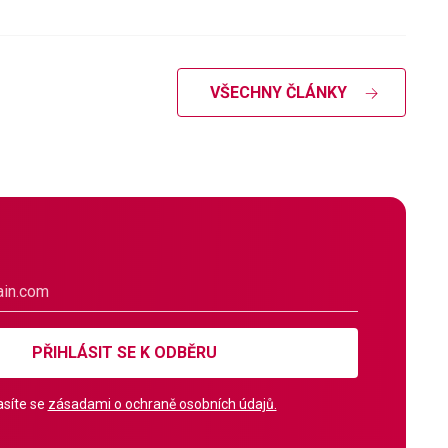
VŠECHNY ČLÁNKY
PŘIHLÁSIT SE K ODBĚRU
síte se
zásadami o ochraně osobních údajů.