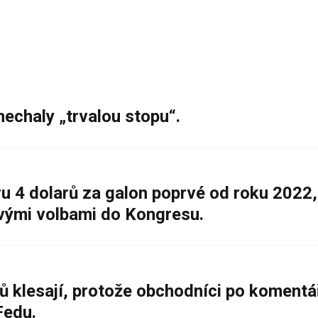
nechaly „trvalou stopu“.
 4 dolarů za galon poprvé od roku 2022,
ovými volbami do Kongresu.
ů klesají, protože obchodníci po komentá
Fedu.