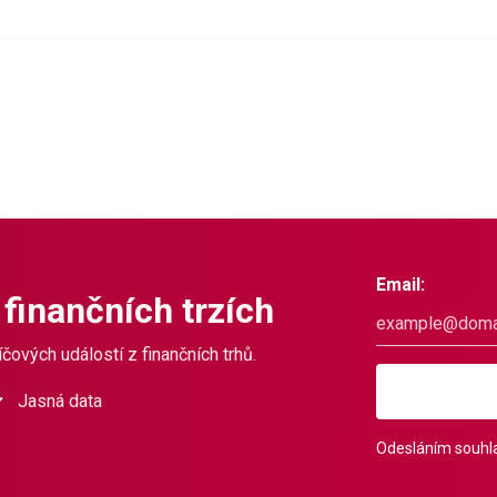
Email:
 finančních trzích
čových událostí z finančních trhů.
Jasná data
Odesláním souhla