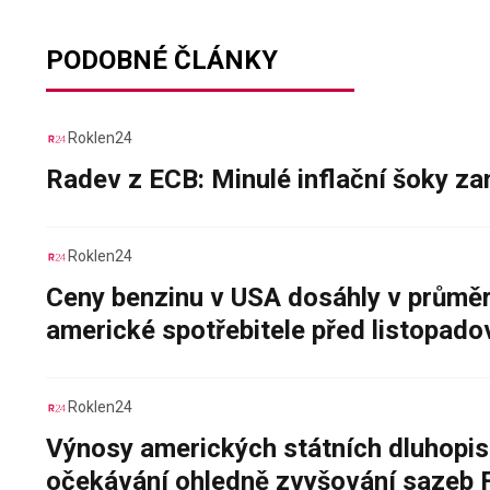
PODOBNÉ ČLÁNKY
Roklen24
Radev z ECB: Minulé inflační šoky za
Roklen24
Ceny benzinu v USA dosáhly v průměru
americké spotřebitele před listopad
Roklen24
Výnosy amerických státních dluhopis
očekávání ohledně zvyšování sazeb 