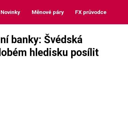
Novinky
Měnové páry
FX průvodce
lní banky: Švédská
obém hledisku posílit