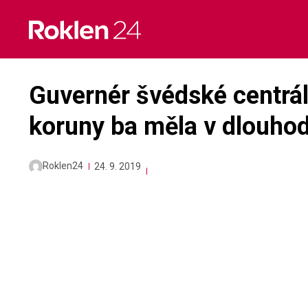
Skip
to
content
Guvernér švédské centrá
koruny ba měla v dlouhod
Roklen24
24. 9. 2019