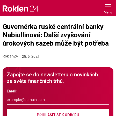
Skip
to
content
Guvernérka ruské centrální banky
Nabiullinová: Další zvyšování
úrokových sazeb může být potřeba
Roklen24
28. 6. 2021
Zapojte se do newsletteru o novinkách
ze světa finančních trhů.
Email:
PŘIHLÁSIT SE K ODBĚRU